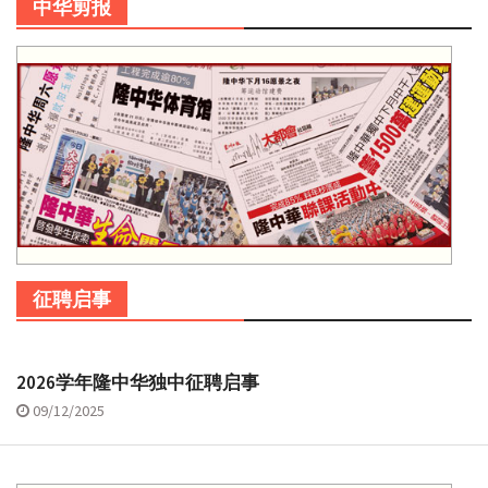
中华剪报
征聘启事
2026学年隆中华独中征聘启事
09/12/2025