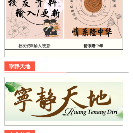
校友资料输入/更新
情系隆中华
寜静天地