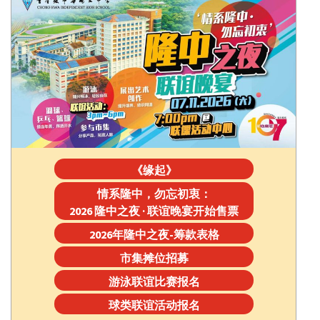
《缘起》
情系隆中，勿忘初衷：
2026 隆中之夜 · 联谊晚宴开始售票
2026年隆中之夜-筹款表格
市集摊位招募
游泳联谊比赛报名
球类联谊活动报名