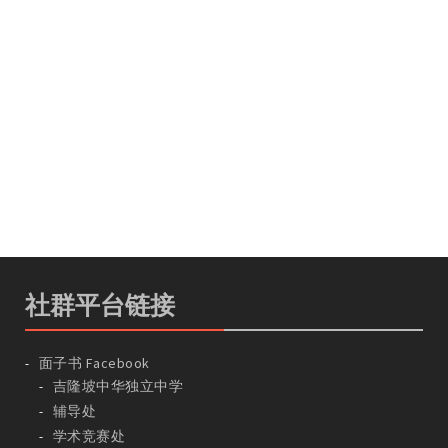
社群平台链接
面子书 Facebook
吉隆坡中华独立中学
辅导处
学术竞赛处