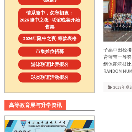
情系隆中，勿忘初衷：
2026 隆中之夜 · 联谊晚宴开始
售票
2026年隆中之夜-筹款表格
子高中田径接力
市集摊位招募
育蓝带一等奖 1
组体能竞技比赛
游泳联谊比赛报名
RANDOM N
球类联谊活动报名
2018年
高等教育展与升学资讯