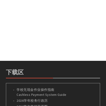
下载区
学校无现金作业操作指南
Cashless Payment System Guide
2026学年校务行政历