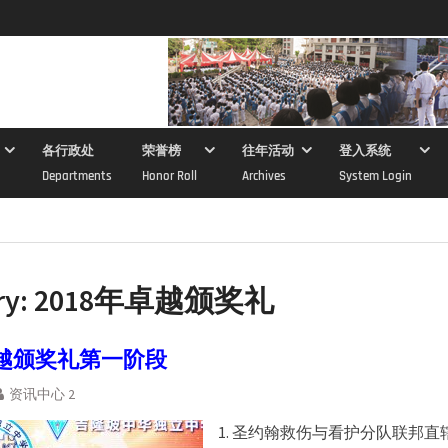
各行政处
荣誉榜
往年活动
登入系统
Departments
Honor Roll
Archives
System Login
ry:
2018年卓越颁奖礼
卓越颁奖礼第一阶段
资讯中心 2
1. 圣约翰救伤与看护分队联邦直