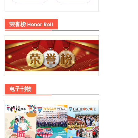
荣誉榜 Honor Roll
电子刊物