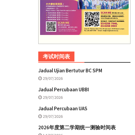
考试时间表
Jadual Ujian Bertutur BC SPM
29/07/2026
Jadual Percubaan UBBI
29/07/2026
Jadual Percubaan UAS
29/07/2026
2026年度第二学期统一测验时间表