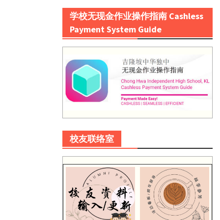
学校无现金作业操作指南 Cashless
Payment System Guide
校友联络室