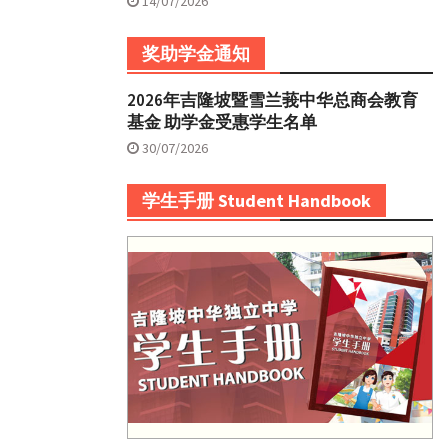
14/07/2026
奖助学金通知
2026年吉隆坡暨雪兰莪中华总商会教育
基金 助学金受惠学生名单
30/07/2026
学生手册 Student Handbook