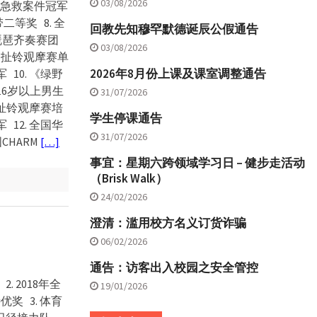
03/08/2026
短急救案件冠军
蓝带二等奖 8. 全
回教先知穆罕默德诞辰公假通告
琵琶齐奏赛团
03/08/2026
国扯铃观摩赛单
2026年8月份上课及课室调整通告
10. 《绿野
6岁以上男生
31/07/2026
国扯铃观摩赛培
学生停课通告
12. 全国华
31/07/2026
国CHARM
[…]
事宜：星期六跨领域学习日 – 健步走活动
（Brisk Walk）
24/02/2026
澄清：滥用校方名义订货诈骗
06/02/2026
通告：访客出入校园之安全管控
k 2. 2018年全
19/01/2026
特优奖 3. 体育