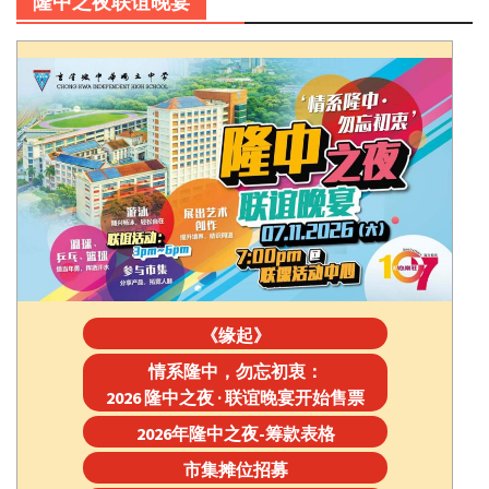
隆中之夜联谊晚宴
《缘起》
情系隆中，勿忘初衷：
2026 隆中之夜 · 联谊晚宴开始售票
2026年隆中之夜-筹款表格
市集摊位招募