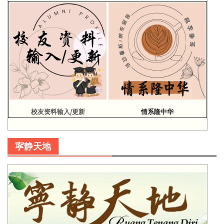
校友资料输入/更新
情系隆中华
寜静天地