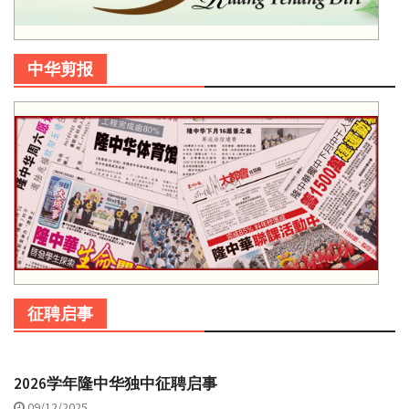
中华剪报
征聘启事
2026学年隆中华独中征聘启事
09/12/2025