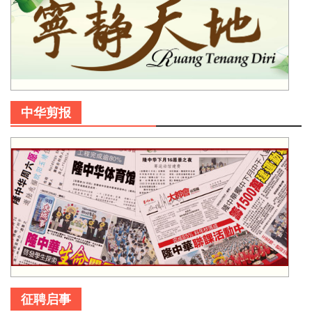
中华剪报
征聘启事