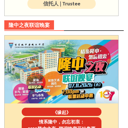
信托人 | Trustee
隆中之夜联谊晚宴
《缘起》
情系隆中，勿忘初衷：