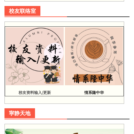
校友联络室
校友资料输入/更新
情系隆中华
寜静天地