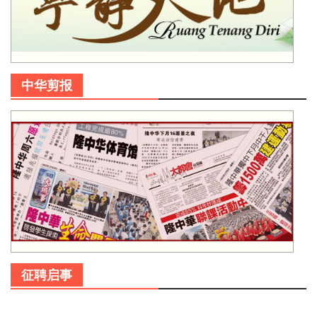
中华剪报
征聘启事