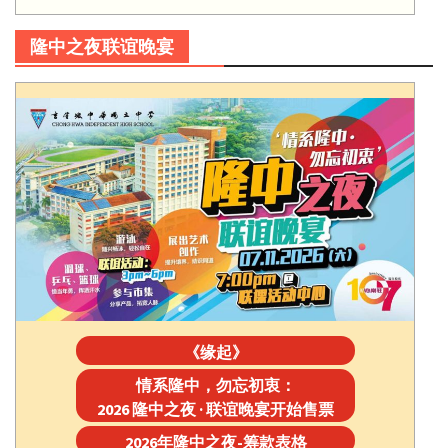
隆中之夜联谊晚宴
《缘起》
情系隆中，勿忘初衷：
2026 隆中之夜 · 联谊晚宴开始售票
2026年隆中之夜-筹款表格