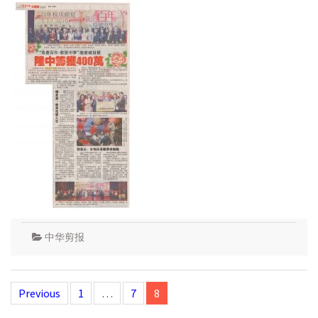
中华剪报
Posts
Previous
1
…
7
8
navigation