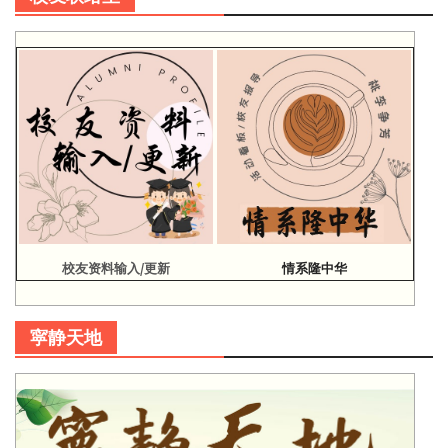
校友资料输入/更新
情系隆中华
寜静天地