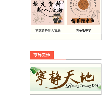
校友资料输入/更新
情系隆中华
寜静天地