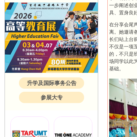
一步阐述创
具、置身良
在分享会尾
离。她邀请
长们站上台
不仅是一项
的，不只是
场同学以此
基础。
升学及国际事务公告
参展大专