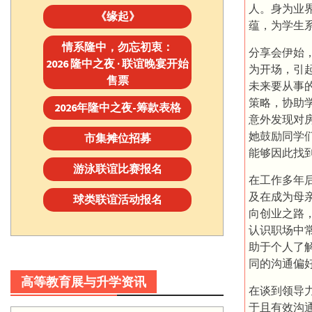
人。身为业
《缘起》
蕴，为学生
情系隆中，勿忘初衷：
分享会伊始
2026 隆中之夜 · 联谊晚宴开始
为开场，引
售票
未来要从事
策略，协助
2026年隆中之夜-筹款表格
意外发现对
她鼓励同学
市集摊位招募
能够因此找
游泳联谊比赛报名
在工作多年
及在成为母
球类联谊活动报名
向创业之路
认识职场中常
助于个人了
同的沟通偏
高等教育展与升学资讯
在谈到领导
于且有效沟