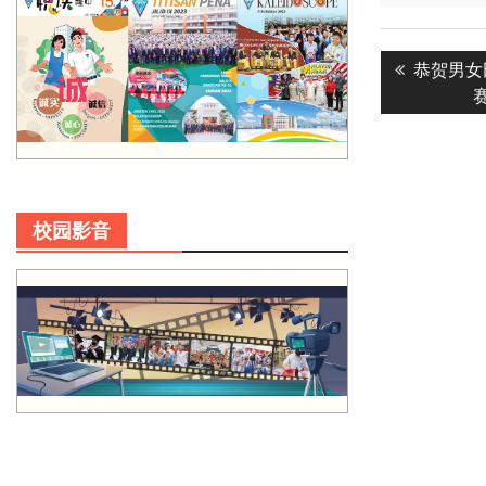
Post
Previous
恭贺男女
navigatio
post:
校园影音