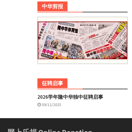
中华剪报
征聘启事
2026学年隆中华独中征聘启事
09/12/2025