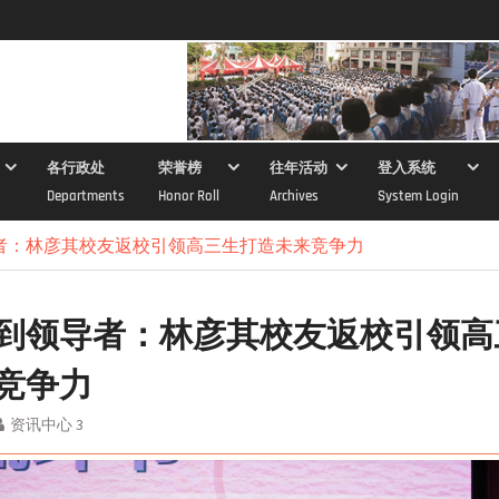
各行政处
荣誉榜
往年活动
登入系统
Departments
Honor Roll
Archives
System Login
者：林彦其校友返校引领高三生打造未来竞争力
到领导者：林彦其校友返校引领高
竞争力
资讯中心 3