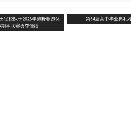
Next
田径校队于2025年越野赛跑休
第64届高中毕业典礼
n
post:
赛期学联赛勇夺佳绩