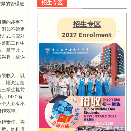
招生专区
深厚的管理底
时期的趣事作
招生专区
，例如不确定
2027 Enrolment
考方式与应对
在兼职工作中
轴。基于此，
索兴趣，或许
有限收入，以
考，她决定走
高三学生提前
DISC 有
每个人都有不
协作效率。
承担责任、善
判断。她也进