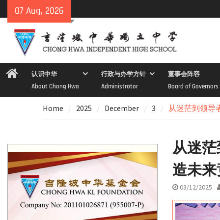
Skip
07 Aug, 2026
to
content
Home
认识中华
行政与办学方针
董事会阵容
About Chong Hwa
Administrator
Board of Governors
Home
2025
December
3
从迷茫到领导
从迷茫
造未来
03/12/2025