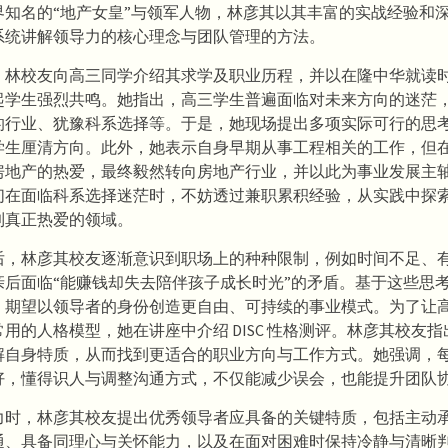
界知名的“地产女皇”与领军人物，林彦其以其丰富的实战经验和
系统讲解领导力的核心理念与团队管理的方法。
，林校友向高三同学介绍其求学及职业历程，并以在隆中华就读
起学生强烈共鸣。她指出，高三学生普遍面临对未来方向的迷茫
的行业、犹豫科系选择等。于是，她现场提出多项实际可行的思
学生厘清方向。此外，她表示自身早期从事工程相关的工作，但
房地产的热爱，最终毅然转向房地产行业，并以此为事业发展主
们在面临科系选择迷茫时，不妨透过兼职累积经验，从实践中探
到真正热爱的领域。
后，林彦其校友逐渐意识到职场上的种种限制，例如时间不足、
亲后面临“能赚钱却失去陪伴孩子成长时光”的矛盾。基于这些思
，期望以领导者的身份创造更自由、可持续的事业模式。为了让
用的人格模型，她在讲座中介绍 DISC 性格测评。林彦其校友指出，
解自身特质，从而找到更适合的职业方向与工作方式。她强调，
好，懂得识人与调整沟通方式，不仅能减少误会，也能提升团队
力时，林彦其校友提出优秀领导者应具备的关键特质，包括主动
通、具备同理心与关怀能力，以及在面对困难时保持冷静与清晰