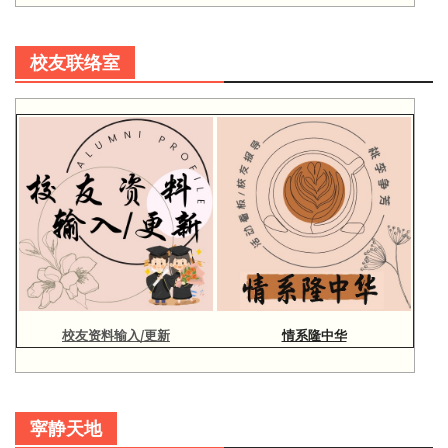
校友联络室
校友资料输入/更新
情系隆中华
寜静天地