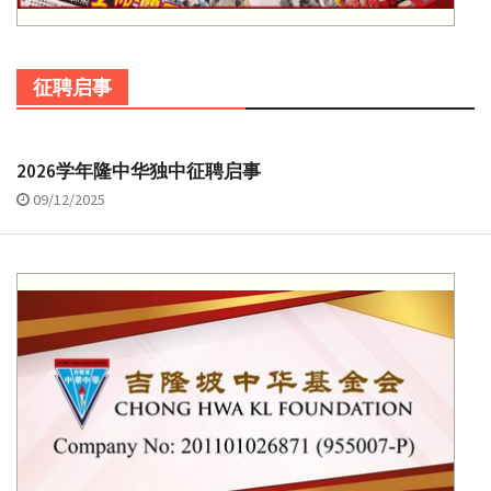
征聘启事
2026学年隆中华独中征聘启事
09/12/2025