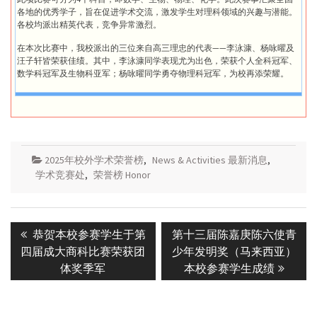
各地的优秀学子，旨在促进学术交流，激发学生对理科领域的兴趣与潜能。
各校均派出精英代表，竞争异常激烈。
在本次比赛中，我校派出的三位来自高三理忠的代表——李泳漮、杨咏曜及
汪子轩皆荣获佳绩。其中，李泳漮同学表现尤为出色，荣获个人全科冠军、
数学科冠军及生物科亚军；杨咏曜同学勇夺物理科冠军，为校再添荣耀。
2025年校外学术荣誉榜
,
News & Activities 最新消息
,
学术竞赛处
,
荣誉榜 Honor
Post
Previous
Next
恭贺本校参赛学生于第
第十三届陈嘉庚陈六使青
navigation
post:
post:
四届成大商科比赛荣获团
少年发明奖（马来西亚）
体奖季军
本校参赛学生成绩