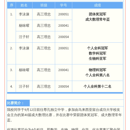
序
姓名
班级
学号
成绩
1.
李泳漮
高三理忠
200051
团体奖冠军
成大数理常年盃
杨咏曜
高三理忠
200041
汪子轩
高三理忠
200054
2.
李泳漮
高三理忠
200051
个人全科冠军
数学科冠军
生物科亚军
3.
杨咏曜
高三理忠
200041
物理科冠军
个人全科第八名
4.
汪子轩
高三理忠
200054
个人全科第十二名
比赛简介：
我校同学于9月12日前往尊孔独立中学，参加由马来西亚留台成功大学校友
会主办的第40届成大数理比赛，并在比赛中荣获团体奖冠军、成大数理常年
盃。
此项比赛可分为4个科目，即数学、生物、物理、化学。此次赛事汇聚全国