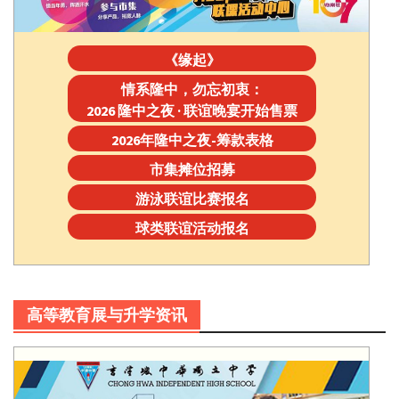
《缘起》
情系隆中，勿忘初衷：
2026 隆中之夜 · 联谊晚宴开始售票
2026年隆中之夜-筹款表格
市集摊位招募
游泳联谊比赛报名
球类联谊活动报名
高等教育展与升学资讯