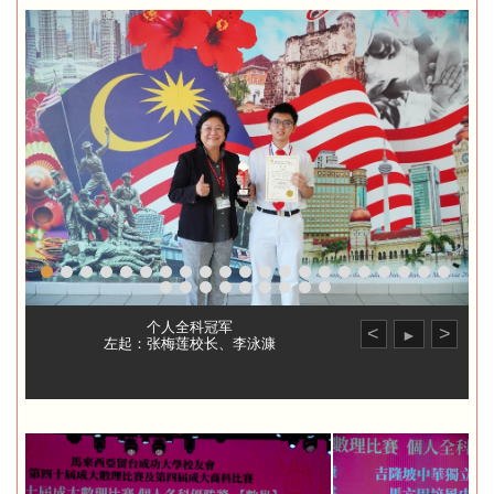
个人全科冠军
<
>
►
左起：张梅莲校长、李泳漮