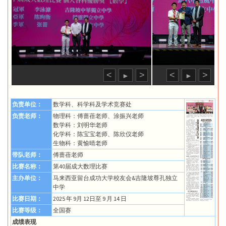
<
>
<
>
►
►
负责单位：
数学科、科学科及学术竞赛处
负责老师：
物理科：傅蔷蓓老师、涂振兴老师
数学科：刘明华老师
化学科：陈宝宝老师、陈欣仪老师
生物科：黄愉晴老师
带队老师：
傅蔷蓓老师
比赛名称：
第40届成大数理比赛
主办单位：
马来西亚留台成功大学校友会&吉隆坡尊孔独立
中学
比赛日期：
2025 年 9月 12日至 9 月 14 日
比赛等级：
全国赛
成绩表现