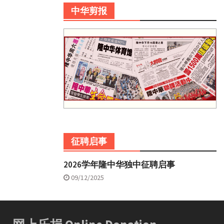
中华剪报
征聘启事
2026学年隆中华独中征聘启事
09/12/2025