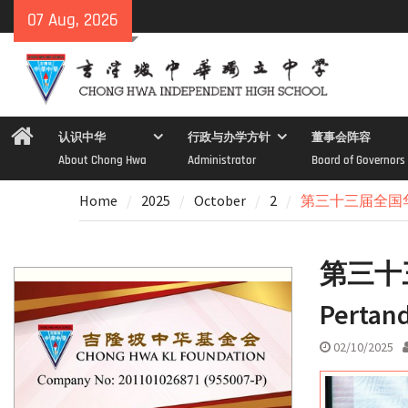
Skip
07 Aug, 2026
to
content
Home
认识中华
行政与办学方针
董事会阵容
About Chong Hwa
Administrator
Board of Governors
Home
2025
October
2
第三十三届全国华文独中
第三十
Pertand
02/10/2025