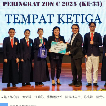
左起：陈心茹、刘铭瑶、江昀芯、张梅莲校长、陈云枫先生、陈兆锋、蓝元佑