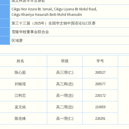
国文科及学术竞赛处
Cikgu Nor Azura Bt. Ismail, Cikgu Liyana Bt Abdul Rauf,
Cikgu Khairiya Hasunah Binti Mohd Khairudin
第三十三届（2025年）全国华文独中国语论坛C区赛
雪隆华校董事会联合会
区域赛
姓名
班级
学号
陈心茹
高三理(仁)
200527
刘铭瑶
高三商(忠)
200577
江昀芯
高一理(忠)
220172
蓝元佑
高二理(忠)
210059
陈兆锋
高一理(仁)
220291