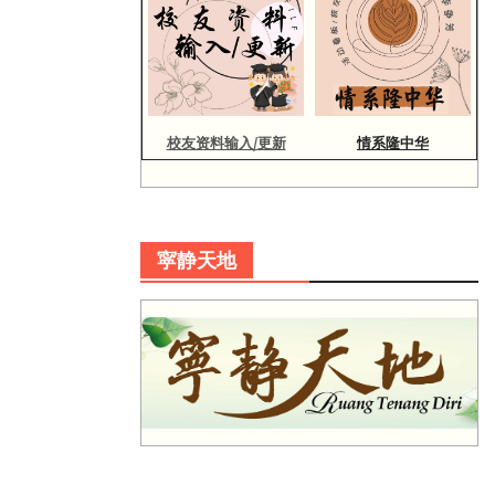
校友资料输入/更新
情系隆中华
寜静天地