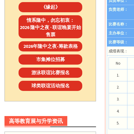
负责单位：
《缘起》
负责老师：
情系隆中，勿忘初衷：
比赛名称：
2026 隆中之夜 · 联谊晚宴开始
主办单位：
售票
比赛等级：
2026年隆中之夜-筹款表格
成绩表现：
市集摊位招募
No
游泳联谊比赛报名
1.
球类联谊活动报名
2.
3.
4.
高等教育展与升学资讯
5.