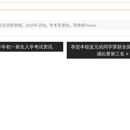
校外活动荣誉榜
,
2025年活动
,
学术竞赛处
,
荣誉榜 Honor
ous
Next
6学年初一新生入学考试资讯
恭贺本校蓝元佑同学荣获全
n
post:
诵比赛第三名