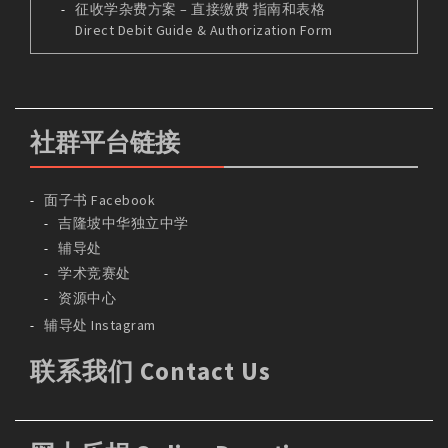
征收学杂费方案 – 直接缴费 指南和表格
Direct Debit Guide & Authorization Form
社群平台链接
面子书 Facebook
吉隆坡中华独立中学
辅导处
学术竞赛处
资源中心
辅导处 Instagram
联系我们 Contact Us