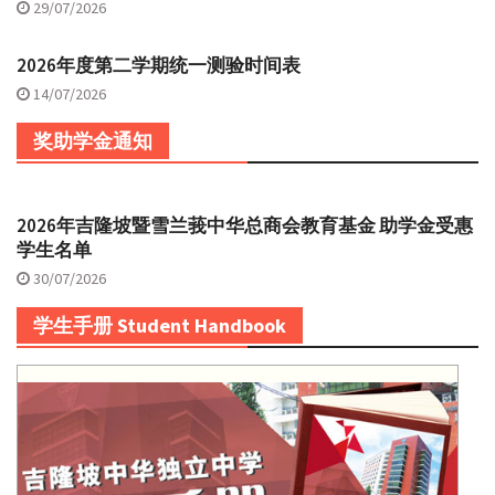
29/07/2026
2026年度第二学期统一测验时间表
14/07/2026
奖助学金通知
2026年吉隆坡暨雪兰莪中华总商会教育基金 助学金受惠
学生名单
30/07/2026
学生手册 Student Handbook