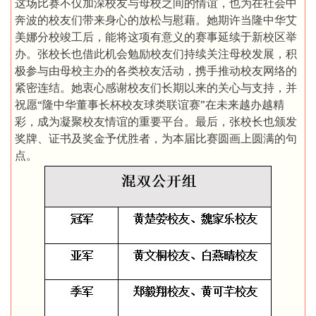
这场比赛不仅加深校友与母校之间的情谊，也为在社会中
奔波的校友们带来身心的放松与慰藉。她期许当隆中华艾
美娜分校竣工后，能将这项有意义的赛事延续于新校区举
办。张校长也借此机会勉励校友们持续关注母校发展，积
极参与由母校主办的各类校友活动，携手推动校友网络的
紧密连结。她衷心感谢校友们长期以来的关心与支持，并
祝愿“隆中华董事长杯校友球类联谊赛”在未来越办越精
彩，成为凝聚校友情谊的重要平台。最后，张校长也颁发
奖牌、证书及奖金予优胜者，为本届比赛圆画上圆满的句
点。