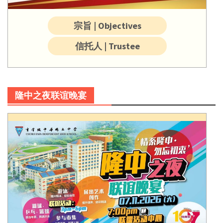
宗旨 | Objectives
信托人 | Trustee
隆中之夜联谊晚宴