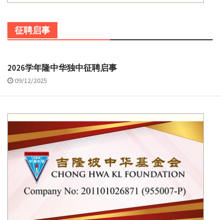
征聘启事
2026学年隆中华独中征聘启事
09/12/2025