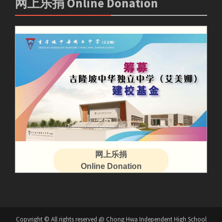
网上乐捐 Online Donation
网上乐捐
Online Donation
Copyright © All rights reserved @ Chong Hwa Independent High School