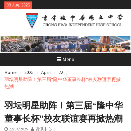
Skip
08 Aug, 2026
to
content
Menu
Home
2025
April
22
羽坛明星助阵！第三届“隆中华董事长杯”校友联谊赛再掀
热潮
羽坛明星助阵！第三届“隆中华
董事长杯”校友联谊赛再掀热潮
22/04/2025
资讯中心 3