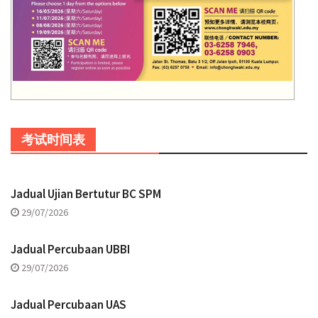
考试时间表
Jadual Ujian Bertutur BC SPM
29/07/2026
Jadual Percubaan UBBI
29/07/2026
Jadual Percubaan UAS