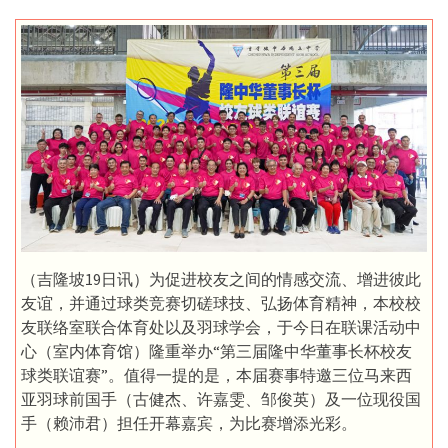
（吉隆坡19日讯）为促进校友之间的情感交流、增进彼此
友谊，并通过球类竞赛切磋球技、弘扬体育精神，本校校
友联络室联合体育处以及羽球学会，于今日在联课活动中
心（室内体育馆）隆重举办“第三届隆中华董事长杯校友
球类联谊赛”。值得一提的是，本届赛事特邀三位马来西
亚羽球前国手（古健杰、许嘉雯、邹俊英）及一位现役国
手（赖沛君）担任开幕嘉宾，为比赛增添光彩。