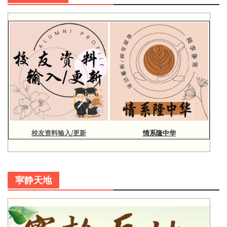
校友资料输入/更新
情系隆中华
寜静天地