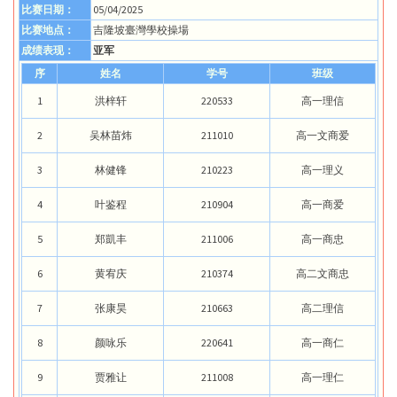
比赛日期：
05/04/2025
比赛地点：
吉隆坡臺灣學校操場
成绩表现：
亚军
序
姓名
学号
班级
1
洪梓轩
220533
高一理信
2
吴林苗炜
211010
高一文商爱
3
林健锋
210223
高一理义
4
叶鉴程
210904
高一商爱
5
郑凱丰
211006
高一商忠
6
黄宥庆
210374
高二文商忠
7
张康昊
210663
高二理信
8
颜咏乐
220641
高一商仁
9
贾雅让
211008
高一理仁