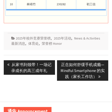
10
林靖竹
230282
初三信
2025年校外竞赛荣誉榜
,
2025年活动
,
News & Activities
最新消息
,
体育处
,
荣誉榜 Honor
Post
Previous
Next
从家书到领带！一场记
正念如何舒缓手机成瘾—
navigation
post:
post:
录成长的高三成年礼
Mindful Smartphone 的实
践（家长工作坊）
通告 Announcement