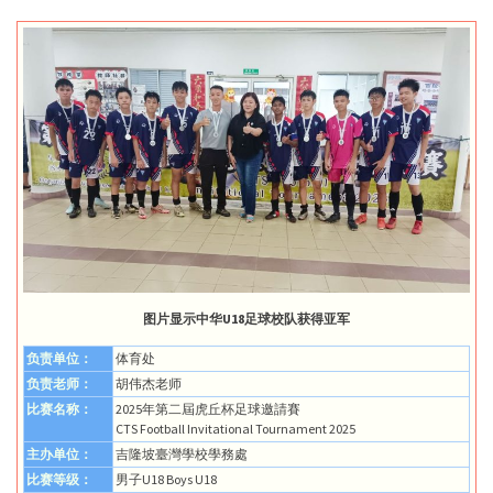
图片显示中华U18足球校队获得亚军
负责单位：
体育处
负责老师：
胡伟杰老师
比赛名称：
2025年第二屆虎丘杯足球邀請賽
CTS Football Invitational Tournament 2025
主办单位：
吉隆坡臺灣學校學務處
比赛等级：
男子U18 Boys U18