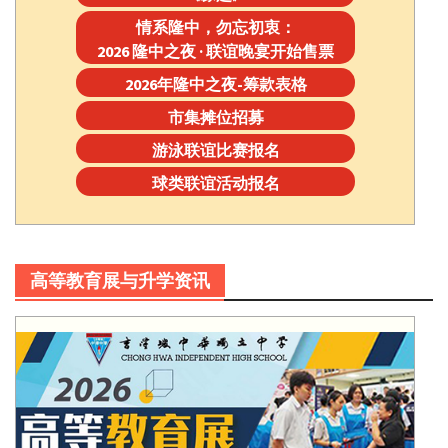
情系隆中，勿忘初衷：
2026 隆中之夜 · 联谊晚宴开始售票
2026年隆中之夜-筹款表格
市集摊位招募
游泳联谊比赛报名
球类联谊活动报名
高等教育展与升学资讯