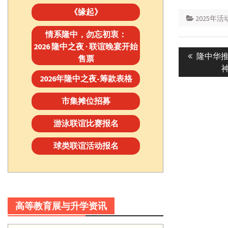
《缘起》
2025年活
情系隆中，勿忘初衷：
Post
2026 隆中之夜 · 联谊晚宴开始
Previous
隆中华推
售票
navigatio
post:
2026年隆中之夜-筹款表格
市集摊位招募
游泳联谊比赛报名
球类联谊活动报名
高等教育展与升学资讯