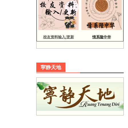
校友资料输入/更新
情系隆中华
寜静天地