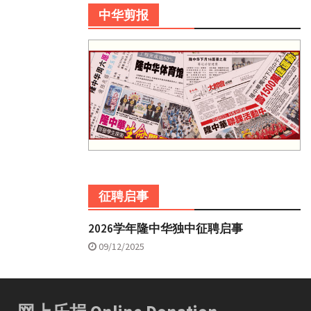
中华剪报
征聘启事
2026学年隆中华独中征聘启事
09/12/2025