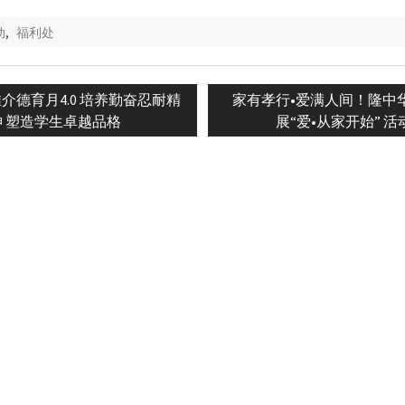
动
,
福利处
Next
介德育月4.0 培养勤奋忍耐精
家有孝行•爱满人间！隆中
n
post:
神 塑造学生卓越品格
展“爱•从家开始” 活