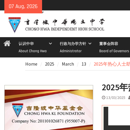
Skip
07 Aug, 2026
to
content
Home
认识中华
行政与办学方针
董事会阵容
About Chong Hwa
Administrator
Board of Governors
Home
2025
March
13
2025年热心人
202
13/03/2025