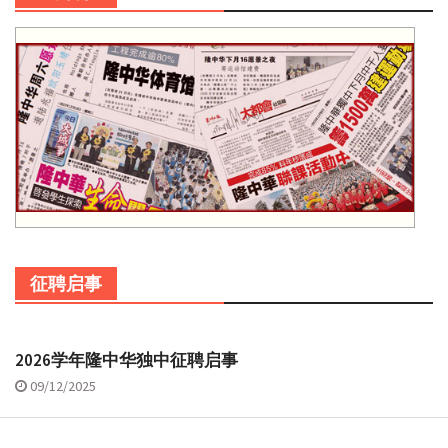
征聘启事
2026学年隆中华独中征聘启事
09/12/2025