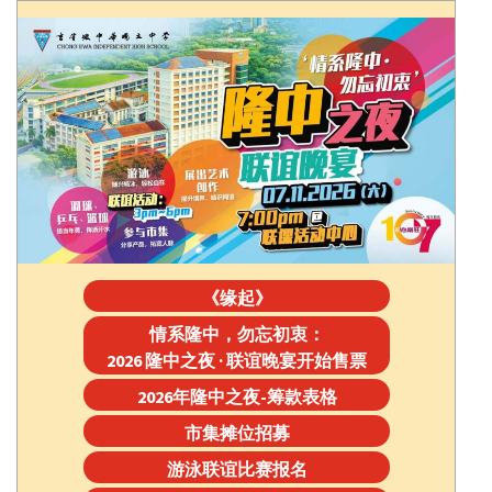
《缘起》
情系隆中，勿忘初衷：
2026 隆中之夜 · 联谊晚宴开始售票
2026年隆中之夜-筹款表格
市集摊位招募
游泳联谊比赛报名