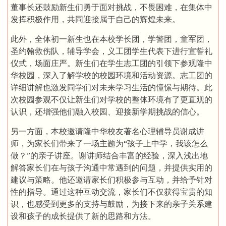
董事长还鼓励新生们勇于面对挑战，不畏困难，在集体中
发挥积极作用，共同迎接属于自己的辉煌未来。
此外，全体初一新生也在本校学长团，学警团，童军团，
圣约翰救伤队，辅导学会，义工团学生代表下进行宣誓礼
仪式，场面庄严。新生们在学生志工团的引领下参观隆中
华校园，深入了解学校的校园环境和活动资源。志工团的
详细讲解也激发同学们对未来学习生活的憧憬与期待。此
次校园参观不仅让新生们对学校的整体环境有了更直观的
认识，还增强他们融入校园、迎接新学期挑战的信心。
另一方面，本校邀请隆中华校友著名心理辅导员谢成讲
师，为家长们带来了一场主题为“孩子上中学，我该怎么
做？”的亲子讲座。谢讲师结合丰富的经验，深入浅出地
解答家长们在与孩子沟通中常遇到的问题，并提供实用的
建议与策略。他还邀请家长们积极参与互动，并给予针对
性的指导。通过这种互动交流，家长们不仅获得宝贵的知
识，也感受到更多的支持与鼓励，为接下来的亲子关系建
设和孩子的成长提供了新的思路和方法。