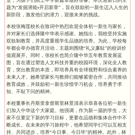
堂，为孩子们踏上中学新篇章做好准备。本次迎新日的主
题为“发掘潜能•开启新章”，旨在鼓励初一新生迈入人生的
新阶段，激发他们的潜力，迎接未来的挑战。
本校张梅莲校长在致词中热烈欢迎全体初一新生与家长，
并对家长们选择隆中华表示感谢。她指出，我校坚持实施
双轨制教育，并高度重视学生品德的培养。为此，学校每
年都会举办德育月活动，主题则围绕“礼义廉耻”的校训价
值观展开。同时，张校长也简介隆中华五年教育发展蓝
图，旨在通过塑造人文科技并重的校园环境，深化全人教
育，突出教育的本质，即培养具有全球视野和综合素养的
未来人才。她希望家长与教师们能够紧密合作，共同推动
教育成效，并鼓励初一新生珍惜学习机会，培养勇于求
知、不耻下问的精神。
本校董事长丹斯里拿督斯里林景清表示恭喜各位初一新生
们加入中华这个大家庭。他强调，作为新一届的学生，大
家不仅要定下新的学习目标，更要在品德和集体合作中不
断成长。在未来的学习旅程中，他希望同学们可以互相支
持、共同进步，培养“今日事、今日毕”的精神。此外，林