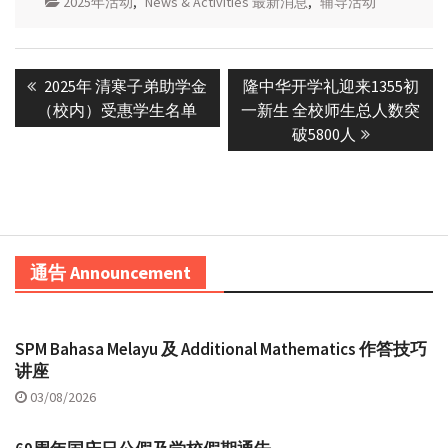
2025年活动
,
News & Activities 最新消息
,
辅导活动
Post
Previous
Next
2025年 清寒子弟助学金
隆中华开学礼迎来1355初
navigation
post:
post:
（校内）受惠学生名单
一新生 全校师生总人数突
破5800人
通告 Announcement
SPM Bahasa Melayu 及 Additional Mathematics 作答技巧
讲座
03/08/2026