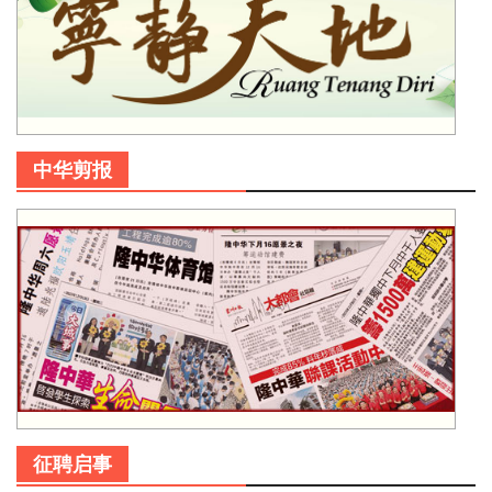
中华剪报
征聘启事