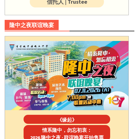
信托人 | Trustee
隆中之夜联谊晚宴
《缘起》
情系隆中，勿忘初衷：
2026 隆中之夜 · 联谊晚宴开始售票