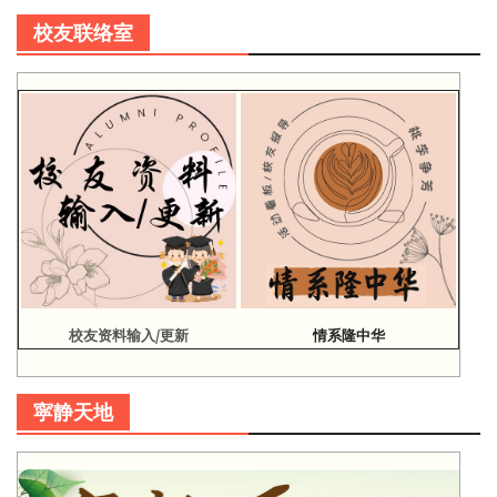
校友联络室
校友资料输入/更新
情系隆中华
寜静天地