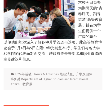
本校今日举办
为期两天的“青
春腾飞。踏寻
筑梦”高等教育
展，旨在为学
生们提供一个
广阔的舞台，
以便他们能够深入了解各种升学管道与选项。此高等教育博
览会于7月4日与5日在隆中华光前堂举行，学生们与各大学
和学院的代表面对面交流，获取有关未来学术和职业道路的
宝贵建议和信息。
2024年活动
,
News & Activities 最新消息
,
升学及国际
事务处 Department of Higher Studies and International
Affairs
,
教育展