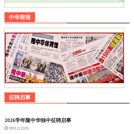
中华剪报
征聘启事
2026学年隆中华独中征聘启事
09/12/2025