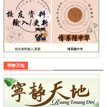
校友资料输入/更新
情系隆中华
寜静天地