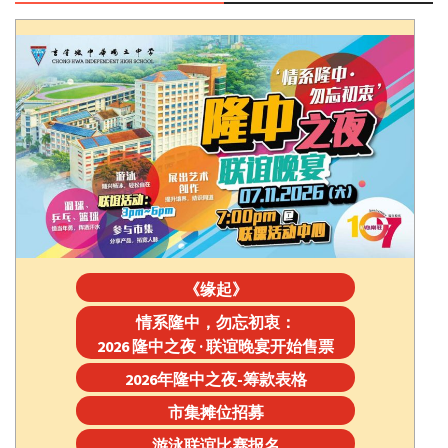
《缘起》
情系隆中，勿忘初衷：
2026 隆中之夜 · 联谊晚宴开始售票
2026年隆中之夜-筹款表格
市集摊位招募
游泳联谊比赛报名