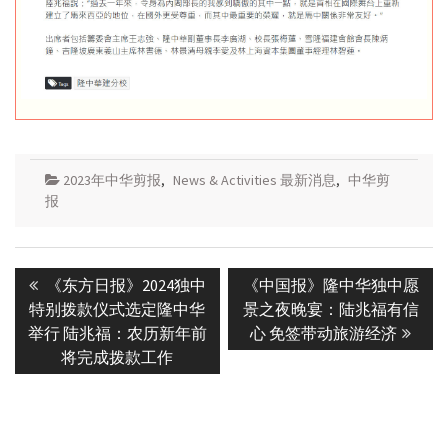
2023年中华剪报
,
News & Activities 最新消息
,
中华剪
报
Post
Previous
Next
《东方日报》2024独中
《中国报》隆中华独中愿
navigation
post:
post:
特别拨款仪式选定隆中华
景之夜晚宴：陆兆福有信
举行 陆兆福：农历新年前
心 免签带动旅游经济
将完成拨款工作