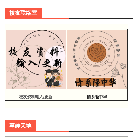
校友联络室
校友资料输入/更新
情系隆中华
寜静天地