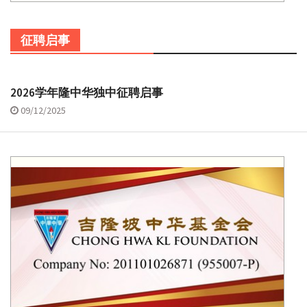
征聘启事
2026学年隆中华独中征聘启事
09/12/2025