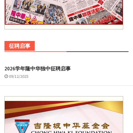
征聘启事
2026学年隆中华独中征聘启事
09/12/2025