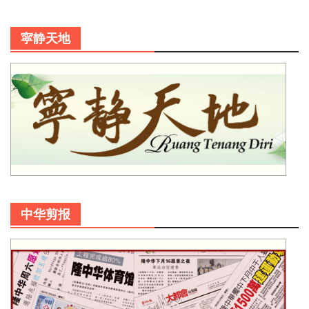
寜静天地
中华剪报