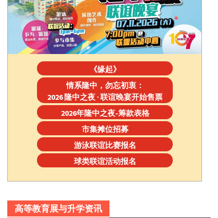
《缘起》
情系隆中，勿忘初衷：
2026 隆中之夜 · 联谊晚宴开始售票
2026年隆中之夜-筹款表格
市集摊位招募
游泳联谊比赛报名
球类联谊活动报名
高等教育展与升学资讯