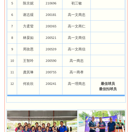
5
陈京妮
210696
初三敏
6
谢志煖
200181
高一文商忠
7
方柔莹
200365
高一文商仁
8
林晏如
200521
高一文商信
9
周孜恩
200539
高一文商信
10
王智吟
200590
高一商忠
11
龚其琳
200755
高一商孝
12
何欢欣
200241
高一理商忠
最佳球员
最佳扣球员