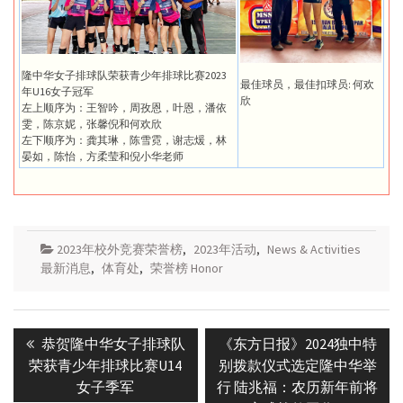
隆中华女子排球队荣获青少年排球比赛2023
最佳球员，最佳扣球员: 何欢
年U16女子冠军
欣
左上顺序为：王智吟，周孜恩，叶恩，潘依
雯，陈京妮，张馨倪和何欢欣
左下顺序为：龚其琳，陈雪霓，谢志煖，林
晏如，陈怡，方柔莹和倪小华老师
2023年校外竞赛荣誉榜
,
2023年活动
,
News & Activities
最新消息
,
体育处
,
荣誉榜 Honor
Post
Previous
Next
恭贺隆中华女子排球队
《东方日报》2024独中特
navigation
post:
post:
荣获青少年排球比赛U14
别拨款仪式选定隆中华举
女子季军
行 陆兆福：农历新年前将