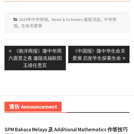
2023年中华剪报
,
News & Activities 最新消息
,
中华剪
报
,
生命关爱展
Post
Previous
Next
《南洋商报》隆中华周
《中国报》隆中华生命关
navigation
post:
post:
六愿景之夜 邀陆兆福欧阳
爱展 启发学生探索生命
玉靖任贵宾
通告 Announcement
SPM Bahasa Melayu 及 Additional Mathematics 作答技巧