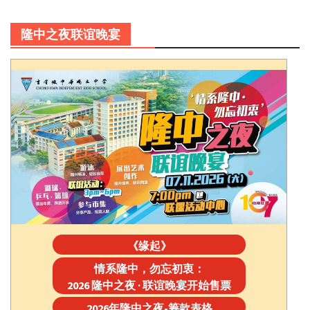
隆中之夜联谊晚宴
《缘起》
情系隆中，勿忘初衷：
2026 隆中之夜 · 联谊晚宴开始售票
2026年隆中之夜-筹款表格