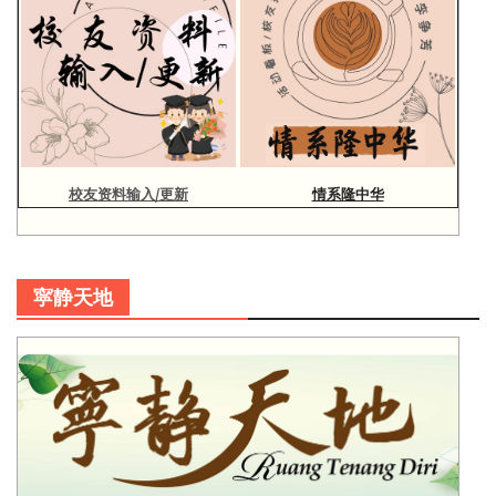
校友资料输入/更新
情系隆中华
寜静天地