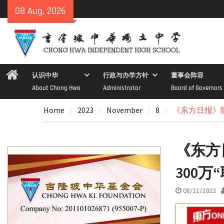
Skip
08 Aug, 2026
to
content
Home
认识中华
行政与办学方针
董事会阵容
About Chong Hwa
Administrator
Board of Governors
Home
2023
November
8
《东方日报》隆
《东方
300
08/11/2023