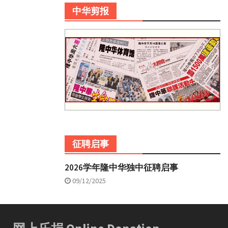
中华剪报
征聘启事
2026学年隆中华独中征聘启事
09/12/2025