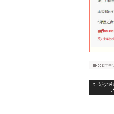
2023年
Post
Previous
恭贺本校
navigatio
post: