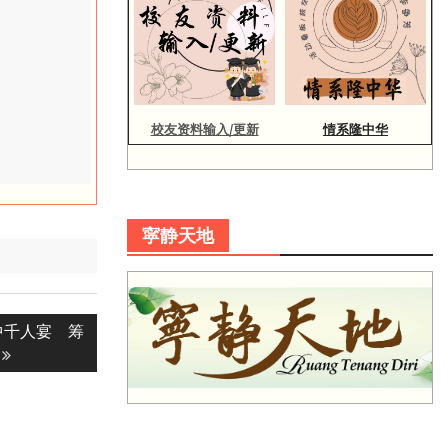
校友资料输入/更新
情系隆中华
寜静天地
中千人宴 筹