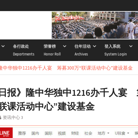
各行政处
荣誉榜
往年活动
登入系统
Departments
Honor Roll
Archives
System Login
中华独中1216办千人宴 筹募300万“联课活动中心”建设基金
日报》隆中华独中1216办千人宴
万“联课活动中心”建设基金
资讯中心 3