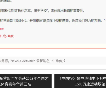
中华剪报
,
News & Activities 最新消息
,
中华剪报
Next
杨紫媗同学荣获2023年全国才
《中国报》隆中华独中下月
n
post:
艺体育嘉年华第三名
1500万建运动场馆