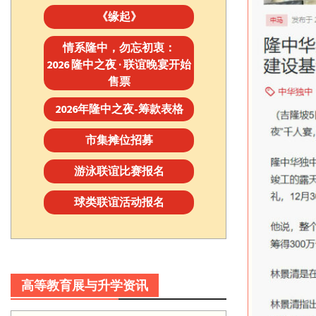
《缘起》
情系隆中，勿忘初衷：
2026 隆中之夜 · 联谊晚宴开始
售票
2026年隆中之夜-筹款表格
市集摊位招募
游泳联谊比赛报名
球类联谊活动报名
高等教育展与升学资讯