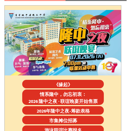
《缘起》
情系隆中，勿忘初衷：
2026 隆中之夜 · 联谊晚宴开始售票
2026年隆中之夜-筹款表格
市集摊位招募
游泳联谊比赛报名