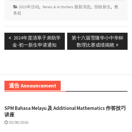
2023年活动
,
News & Activities 最新消息
,
招收新生
,
教
务处
Post
Previous
Next
2024年度清寒子弟助学
第十六届雪隆华小中华杯
navigation
post:
post:
金-初一新生申请通知
数理比赛成绩揭晓
通告 Announcement
SPM Bahasa Melayu 及 Additional Mathematics 作答技巧
讲座
03/08/2026