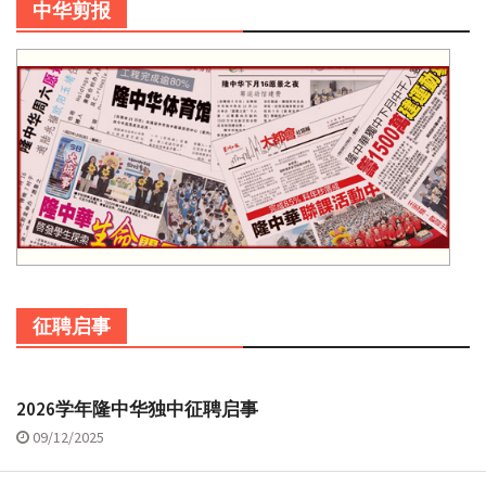
中华剪报
征聘启事
2026学年隆中华独中征聘启事
09/12/2025