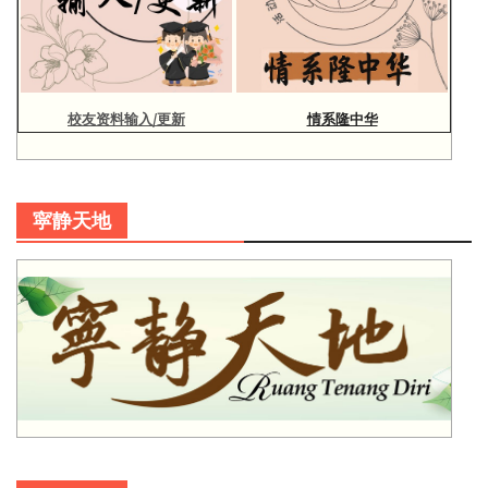
校友资料输入/更新
情系隆中华
寜静天地