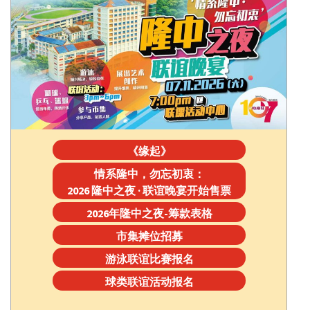
《缘起》
情系隆中，勿忘初衷：
2026 隆中之夜 · 联谊晚宴开始售票
2026年隆中之夜-筹款表格
市集摊位招募
游泳联谊比赛报名
球类联谊活动报名