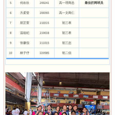
5
何欢欣
200241
高一理商忠
最佳拦网球员
6
方柔莹
200365
高一文商仁
7
郑芷萱
210315
初三孝
8
温埝杞
210018
初三孝
9
张馨倪
211015
初三忠
10
林子伃
220585
初二信