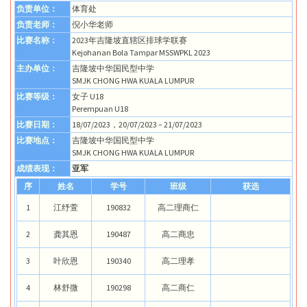
负责单位：
体育处
负责老师：
倪小华老师
比赛名称：
2023年吉隆坡直辖区排球学联赛
Kejohanan Bola Tampar MSSWPKL 2023
主办单位：
吉隆坡中华国民型中学
SMJK CHONG HWA KUALA LUMPUR
比赛等级：
女子 U18
Perempuan U18
比赛日期：
18/07/2023，20/07/2023 – 21/07/2023
比赛地点：
吉隆坡中华国民型中学
SMJK CHONG HWA KUALA LUMPUR
成绩表现：
亚军
序
姓名
学号
班级
获选
1
江纾萱
190832
高二理商仁
2
龚其恩
190487
高二商忠
3
叶欣恩
190340
高二理孝
4
林舒微
190298
高二商仁