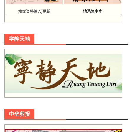
校友资料输入/更新
情系隆中华
寜静天地
中华剪报