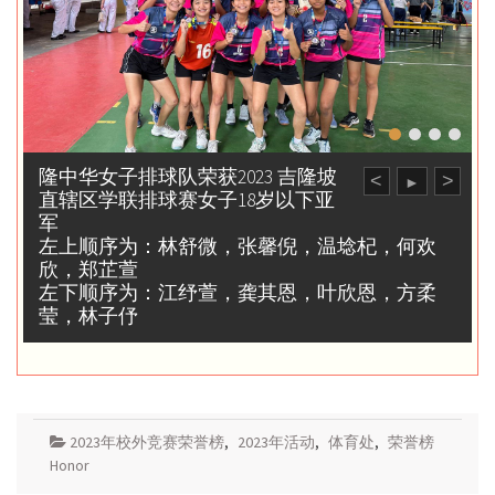
隆中华女子排球队荣获2023 吉隆坡
<
>
►
直辖区学联排球赛女子18岁以下亚
军
左上顺序为：林舒微，张馨倪，温埝杞，何欢
欣，郑芷萱
左下顺序为：江纾萱，龚其恩，叶欣恩，方柔
莹，林子伃
2023年校外竞赛荣誉榜
,
2023年活动
,
体育处
,
荣誉榜
Honor