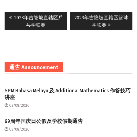
Post
Previous
Next
2023年吉隆坡直辖区乒
2023年吉隆坡直辖区篮球
navigation
post:
post:
乓学联赛
学联赛
通告 Announcement
SPM Bahasa Melayu 及 Additional Mathematics 作答技巧
讲座
03/08/2026
69周年国庆日公假及学校假期通告
03/08/2026