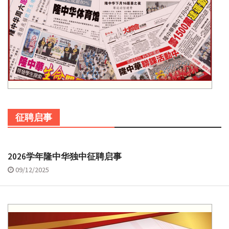
征聘启事
2026学年隆中华独中征聘启事
09/12/2025