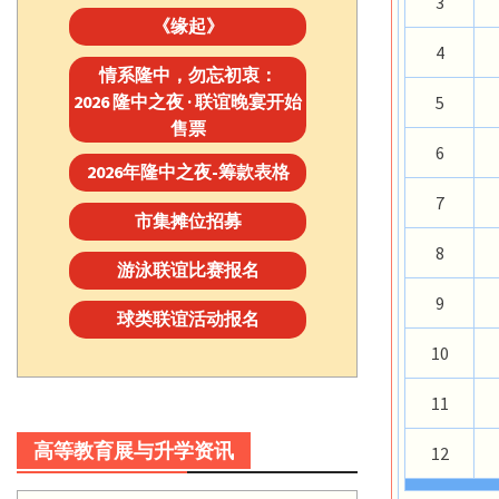
3
《缘起》
4
情系隆中，勿忘初衷：
2026 隆中之夜 · 联谊晚宴开始
5
售票
6
2026年隆中之夜-筹款表格
7
市集摊位招募
8
游泳联谊比赛报名
9
球类联谊活动报名
10
11
高等教育展与升学资讯
12