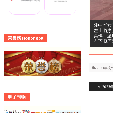
隆中华女
左上顺序
柔琪，温
荣誉榜 Honor Roll
左下顺序
2023年
Post
Previ
202
navigatio
post:
电子刊物