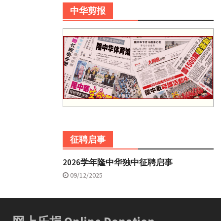
中华剪报
征聘启事
2026学年隆中华独中征聘启事
09/12/2025