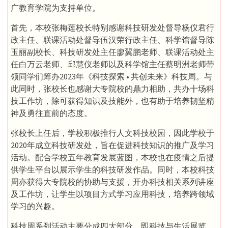
广教育学院为支持单位。
首先，本校张梅莲校长特别感谢科技研发处督导杨仪君行
政主任、联课活动处督导伍汉荣行政主任、科学馆督导陈
玉丽副校长、科技研发处主任廖翼鹏老师、联课活动处主
任白万云老师、邱慧仪老师以及科学馆主任蔡明洲老师带
领同学们筹办2023年《科技探索 • 共创未来》科技周。与
此同时，张校长也感谢大专院校的鼎力相助，共办十场科
技工作坊，除可获得知识及技能外，也有助于培养韧坚精
神及勇往直前的态度。
张校长上任后，学校积极推行人文科技校园，因此学校于
2020年成立科技研发处，旨在促进科技知识的推广及学习
活动。配合学校五年教育发展蓝图，本校也在疫情之后提
供学生平台以展示学生的科技研发作品。同时，本校科技
周亦获得大专院校的协助与支援，开办科技相关系列讲座
及工作坊，让学生以项目方式学习应用科技，培养跨领域
学习的兴趣。
科技周系列活动主要分成四大部分，即科技与生活展览、