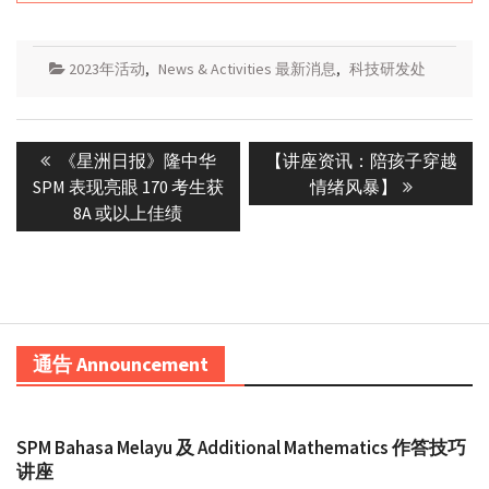
2023年活动
,
News & Activities 最新消息
,
科技研发处
Post
Previous
Next
《星洲日报》隆中华
【讲座资讯：陪孩子穿越
navigation
post:
post:
SPM 表现亮眼 170 考生获
情绪风暴】
8A 或以上佳绩
通告 Announcement
SPM Bahasa Melayu 及 Additional Mathematics 作答技巧
讲座