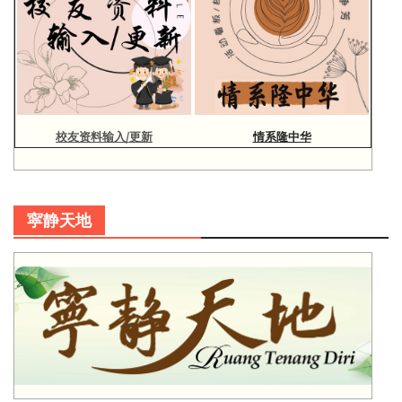
校友资料输入/更新
情系隆中华
寜静天地