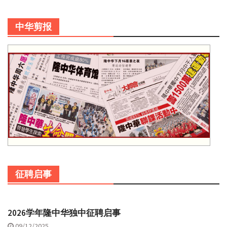
中华剪报
征聘启事
2026学年隆中华独中征聘启事
09/12/2025