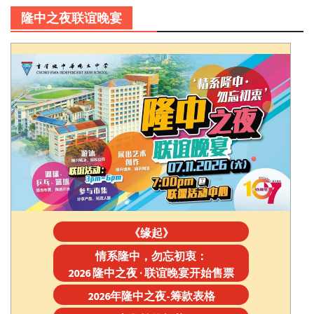
隆中之夜联谊晚宴
《缘起》
情系隆中，勿忘初衷：
2026 隆中之夜 · 联谊晚宴开始售票
2026年隆中之夜-筹款表格