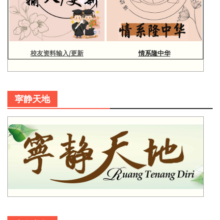
校友资料输入/更新
情系隆中华
寜静天地