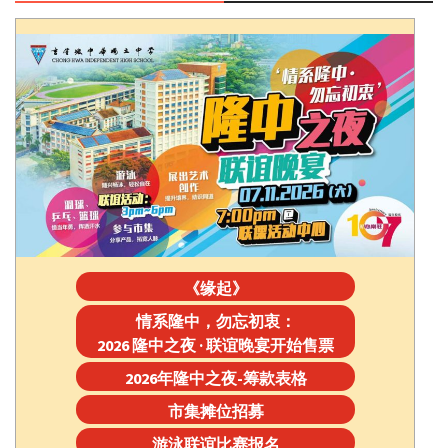
《缘起》
情系隆中，勿忘初衷：
2026 隆中之夜 · 联谊晚宴开始售票
2026年隆中之夜-筹款表格
市集摊位招募
游泳联谊比赛报名