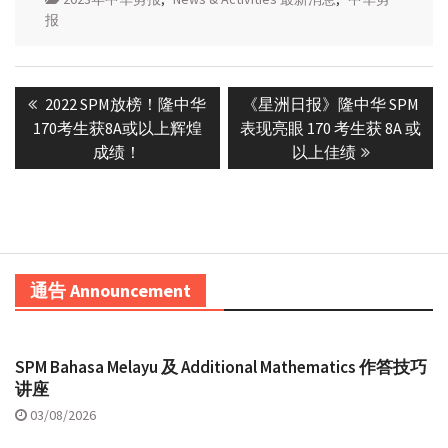
报
Post
Previous
Next
2022 SPM放榜！隆中华
《星洲日报》隆中华 SPM
navigation
post:
post:
170考生获8A或以上辉煌
表现亮眼 170 考生获 8A 或
成绩！
以上佳绩
通告 Announcement
SPM Bahasa Melayu 及 Additional Mathematics 作答技巧
讲座
03/08/2026