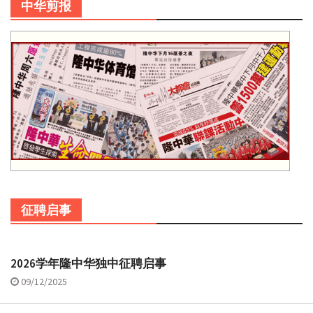
中华剪报
征聘启事
2026学年隆中华独中征聘启事
09/12/2025