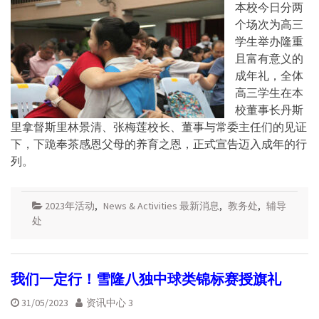
本校今日分两
个场次为高三
学生举办隆重
且富有意义的
成年礼，全体
高三学生在本
校董事长丹斯
里拿督斯里林景清、张梅莲校长、董事与常委主任们的见证
下，下跪奉茶感恩父母的养育之恩，正式宣告迈入成年的行
列。
2023年活动
,
News & Activities 最新消息
,
教务处
,
辅导
处
我们一定行！雪隆八独中球类锦标赛授旗礼
31/05/2023
资讯中心 3