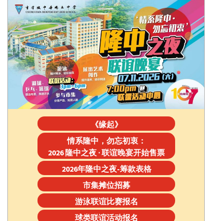
《缘起》
情系隆中，勿忘初衷：
2026 隆中之夜 · 联谊晚宴开始售票
2026年隆中之夜-筹款表格
市集摊位招募
游泳联谊比赛报名
球类联谊活动报名