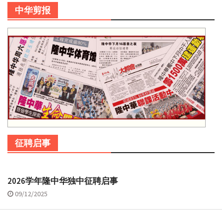
中华剪报
征聘启事
2026学年隆中华独中征聘启事
09/12/2025