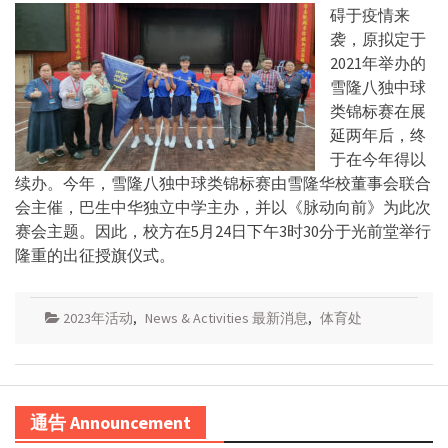
碍于疫情来
袭，原拟定于
2021年举办的
雪隆八独中球
类锦标赛在展
延两年后，终
于在今年得以
续办。今年，雪隆八独中球类锦标赛由雪隆华校董事会联合
会主催，巴生中华独立中学主办，并以《脉动向前》为此次
赛会主题。因此，校方在5月24日下午3时30分于光前堂举行
隆重的出征授旗仪式。
2023年活动
,
News & Activities 最新消息
,
体育处
通告 Announcement