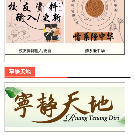
校友资料输入/更新
情系隆中华
寜静天地