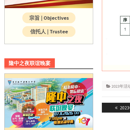
宗旨 | Objectives
信托人 | Trustee
隆中之夜联谊晚宴
2023年活
Post
Prev
20
navigatio
post: