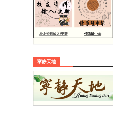
校友资料输入/更新
情系隆中华
寜静天地