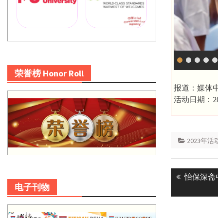
荣誉榜 Honor Roll
报道：媒体
活动日期：20
2023年活
Post
Previous
怡保深斋
navigatio
电子刊物
post: