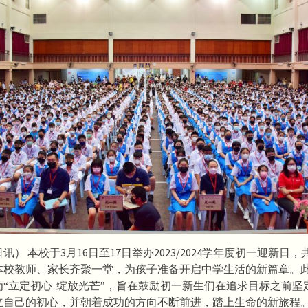
讯） 本校于3月16日至17日举办2023/2024学年度初一迎新日，共
本校教师、家长齐聚一堂，为孩子准备开启中学生活的新篇章。
“立定初心  绽放光芒”，旨在鼓励初一新生们在追求目标之前
立自己的初心，并朝着成功的方向不断前进，踏上生命的新旅程