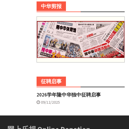
中华剪报
征聘启事
2026学年隆中华独中征聘启事
09/12/2025