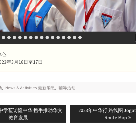
中心
23年3月16日至17日
动
,
News & Activities 最新消息
,
辅导活动
Next
中学莅访隆中华 携手推动华文
2023年中华行 路线图 Jogath
n
post:
教育发展
Route Map