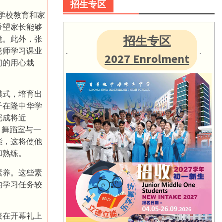
招生专区
调学校教育和家
希望家长能够
招生专区
境。此外，张
老师学习课业
2027 Enrolment
们的用心栽
模式，培育出
子在隆中华学
完成将近
、舞蹈室与一
能，这将使他
和熟练。
素养。这些素
的学习任务较
。
表在开幕礼上