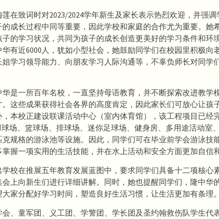
莲在致词时对2023/2024学年新生及家长表示热烈欢迎，并强
子的成长过程中同等重要，因此学校和家庭的合作尤为重要。她
孩子的学习状况，共同为孩子的成长创造更美好的学习条件和环
中华有近6000人，犹如小型社会，她鼓励同学们在校园里积极向
长姐学习领导能力、向朋友学习人际沟通等，不辜负师长对同学
中华是一所百年名校，一直坚持母语教育，并不断探索改进教学
才。这些成果获得社会各界的高度肯定，因此家长们可放心让孩
外，本校正建设联课活动中心（室内体育馆），该工程项目已经
设羽球场、篮球场、排球场、迷你足球场、健身房、多用途活动室
匹克规格的游泳池等设施。因此，同学们可在毕业前学会游泳技
多掌握一项实用的生活技能，并在水上活动和安全方面更加自信
出学校在推展五年教育发展蓝图中，要求同学们具备十二项核心
集会上向新生们进行详细讲解。同时，她也提醒同学们，隆中华
望大家分配好学习时间，塑造良好生活习惯，让生活更加有条理
学会、童军团、义工团、学警团、学长团及圣约翰救伤队学生代