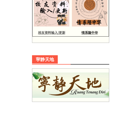
校友资料输入/更新
情系隆中华
寜静天地