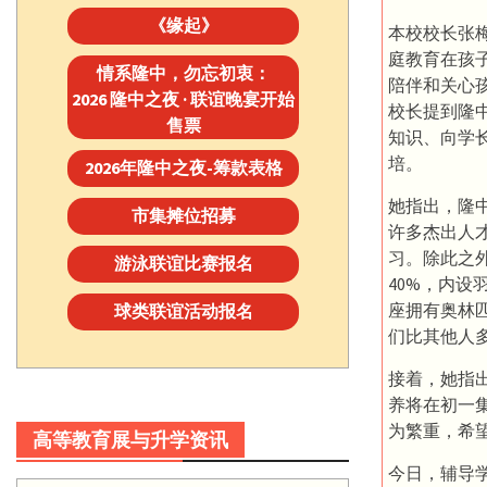
《缘起》
本校校长张梅
庭教育在孩
情系隆中，勿忘初衷：
陪伴和关心
2026 隆中之夜 · 联谊晚宴开始
校长提到隆
售票
知识、向学
培。
2026年隆中之夜-筹款表格
她指出，隆
市集摊位招募
许多杰出人
习。除此之
游泳联谊比赛报名
40%，内
座拥有奥林
球类联谊活动报名
们比其他人
接着，她指
养将在初一
为繁重，希
高等教育展与升学资讯
今日，辅导