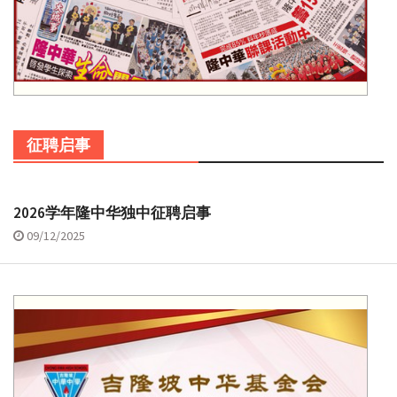
征聘启事
2026学年隆中华独中征聘启事
09/12/2025