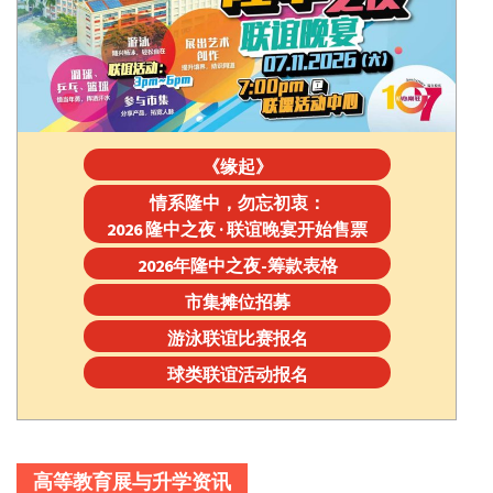
《缘起》
情系隆中，勿忘初衷：
2026 隆中之夜 · 联谊晚宴开始售票
2026年隆中之夜-筹款表格
市集摊位招募
游泳联谊比赛报名
球类联谊活动报名
高等教育展与升学资讯