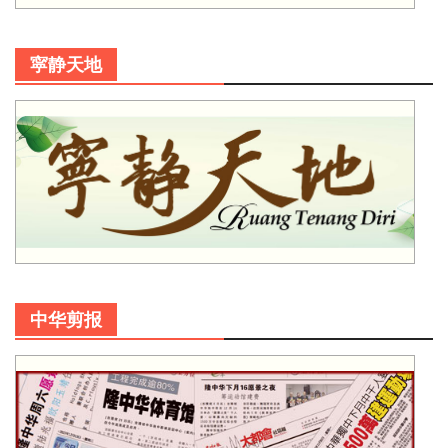
寜静天地
中华剪报