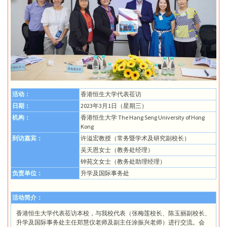
活动：
香港恒生大学代表莅访
日期：
2023年3月1日（星期三）
机构：
香港恒生大学 The Hang Seng University of Hong
Kong
到访嘉宾：
许溢宏教授（常务暨学术及研究副校长）
吴天恩女士（教务处经理）
钟苑文女士（教务处助理经理）
负责单位：
升学及国际事务处
活动简介：
香港恒生大学代表莅访本校，与我校代表（张梅莲校长、陈玉丽副校长、
升学及国际事务处主任郑慧仪老师及副主任涂振兴老师）进行交流。会