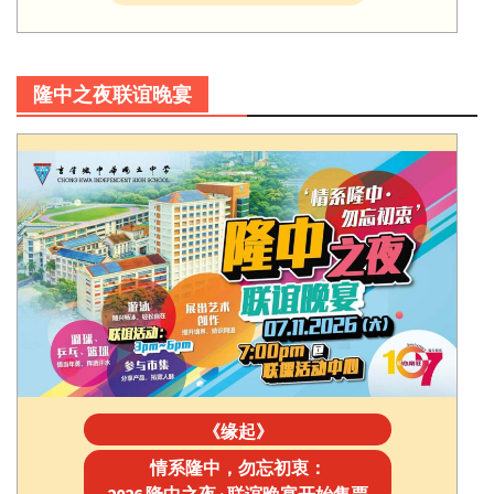
隆中之夜联谊晚宴
《缘起》
情系隆中，勿忘初衷：
2026 隆中之夜 · 联谊晚宴开始售票