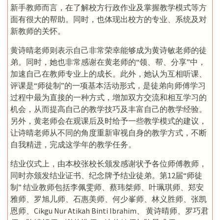
新手教师而言，在了解校方行政作业及掌握教学模式等方
面有很大的帮助。同时，也体现出校方的专业、系统及对
新教师的关怀。
黄诗晴老师则表示自己非常荣幸能够成为黄诗敏老师的徒
弟。同时，她也非常感谢在黄老师的“领、帮、分享”中，
加速自己在教师专业上的成长。此外，她认为互相听课、
评课是“师徒制”的一项基本活动形式，是徒弟向师傅学习
过程中最为直接的一种方式，增加双方交流和相互学习的
机会，从而提高自己的教学技巧及丰富自己的教学经验。
另外，黄老师会在观课后及时给予一些教学模式的建议，
让诗晴老师从不同的角度重新审视自身的教学方式，不断
自我精进，完成这学年的教学任务。
结业仪式上，由本校张校长颁发感谢状予各位师傅教师，
同时亦颁发结业证书、纪念牌予结业徒弟。第12届“师徒
制” 结业教师包括李佩雯师、蔡玮桀师、叶珮琪师、郑安
雅师、罗旭儿师、石惠美师、何少峯师、林义胜师、张凯
恩师、Cikgu Nur Atikah Binti Ibrahim、 黄诗晴师、罗巧君