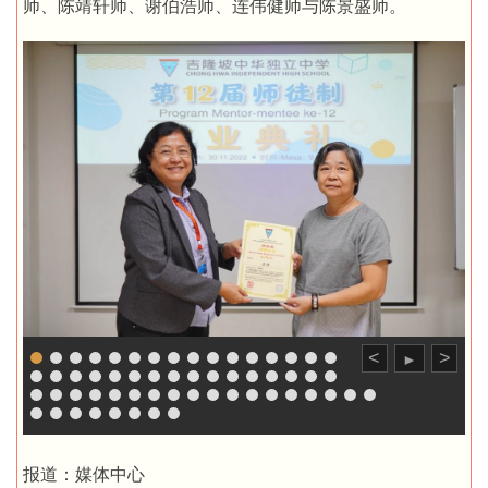
师、陈靖轩师、谢伯浩师、连伟健师与陈景盛师。
<
>
►
报道：媒体中心