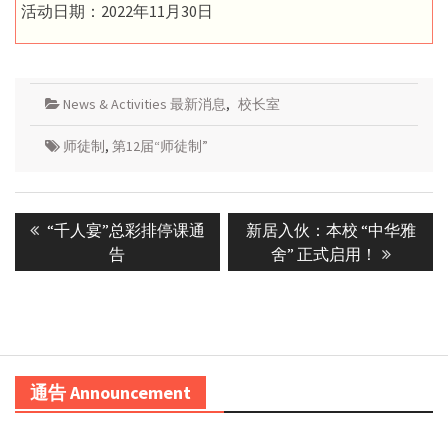
活动日期：2022年11月30日
News & Activities 最新消息
,
校长室
师徒制
,
第12届“师徒制”
Post
Previous
Next
“千人宴”总彩排停课通
新居入伙：本校 “中华雅
navigation
post:
post:
告
舍” 正式启用！
通告 Announcement