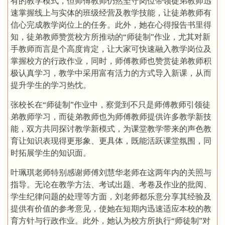
有的教学模式，但师傅教师仍然坚守岗位带领徒弟教师迅
速掌握线上与实体的班级经营及教学技能，让徒弟教师有
信心完成教学岗位上的任务。此外，她在心得报告书里得
知，徒弟教师赞赏校方所推动的“师徒制”作业，尤其对新
手教师而言是个高度肯定，让大家可快速融入教学岗位及
掌握校方的行政作业，同时，师傅教师也赞赏徒弟教师积
极认真学习，教学中采用富有活力的方式导入新课，从而
提升学生的学习热忱。
张校长在“师徒制”作业中，察觉到不只是师傅教师引领徒
弟教师学习，而徒弟教师也为师傅教师提供许多教学新技
能，双方共同探讨教学新模式，为课堂教学带来的声色教
育让知识表现得更形象、更具体，既能活跃课堂氛围，同
时拓展学生的知识面。
叶珮琪老师特别感谢师傅刘慧华老师在这两年内的关照与
指导。无论在教学方法、考试出题、考卷及作业的批阅、
学生纪律问题的处理等方面，刘老师都乐意分享其经验及
提供有价值的参考意见，使她在短期内迅速适应本校的教
育方针与行政作业。此外，她认为校方所执行“师徒制”对