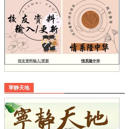
校友资料输入/更新
情系隆中华
寜静天地