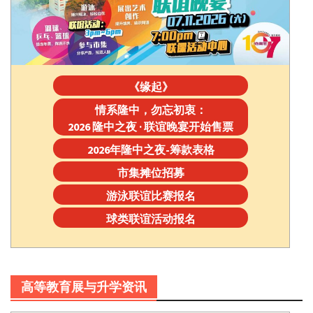
《缘起》
情系隆中，勿忘初衷：
2026 隆中之夜 · 联谊晚宴开始售票
2026年隆中之夜-筹款表格
市集摊位招募
游泳联谊比赛报名
球类联谊活动报名
高等教育展与升学资讯