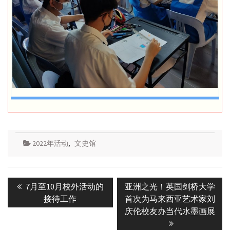
2022年活动
,
文史馆
Post
Previous
Next
7月至10月校外活动的
亚洲之光！英国剑桥大学
navigation
post:
post:
接待工作
首次为马来西亚艺术家刘
庆伦校友办当代水墨画展