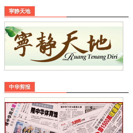
寜静天地
中华剪报