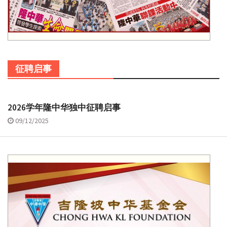
征聘启事
2026学年隆中华独中征聘启事
09/12/2025