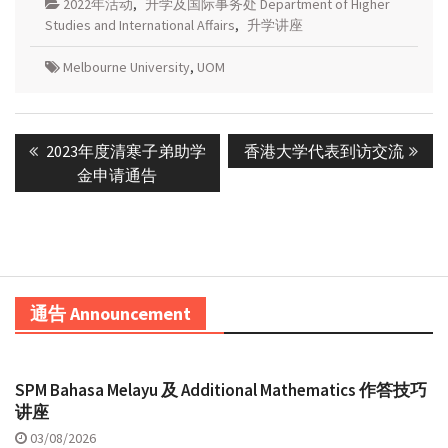
2022年活动
,
升学及国际事务处 Department of Higher
Studies and International Affairs
,
升学讲座
Melbourne University
,
UOM
Post
Previous
Next
2023年度清寒子弟助学
香港大学代表到访交流
navigation
post:
post:
金申请通告
通告 Announcement
SPM Bahasa Melayu 及 Additional Mathematics 作答技巧
讲座
03/08/2026