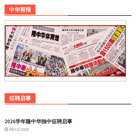
中华剪报
征聘启事
2026学年隆中华独中征聘启事
09/12/2025