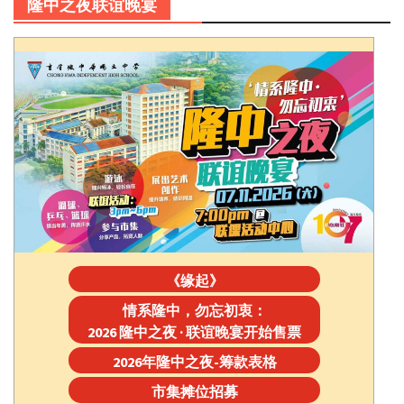
隆中之夜联谊晚宴
《缘起》
情系隆中，勿忘初衷：
2026 隆中之夜 · 联谊晚宴开始售票
2026年隆中之夜-筹款表格
市集摊位招募