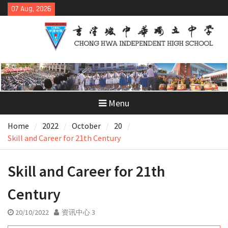
Skip
07 Aug, 2026
to
content
Menu
Home
2022
October
20
Skill and Career for 21th Century
Skill and Career for 21th
Century
20/10/2022
资讯中心 3