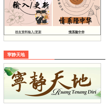
校友资料输入/更新
情系隆中华
寜静天地