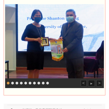
<
>
►