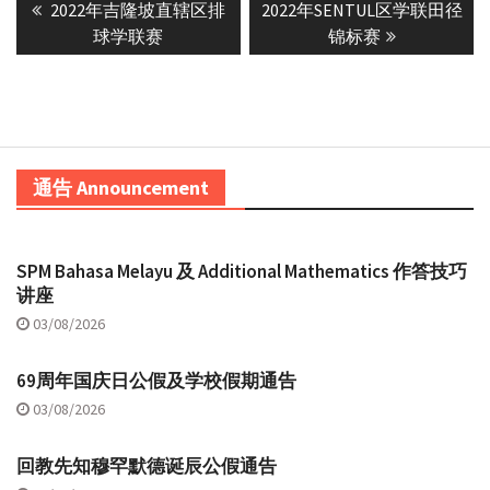
Previous
Next
2022年吉隆坡直辖区排
2022年SENTUL区学联田径
navigation
post:
post:
球学联赛
锦标赛
通告 Announcement
SPM Bahasa Melayu 及 Additional Mathematics 作答技巧
讲座
03/08/2026
69周年国庆日公假及学校假期通告
03/08/2026
回教先知穆罕默德诞辰公假通告