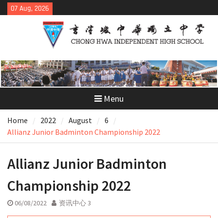
Skip
07 Aug, 2026
to
content
Menu
Home
2022
August
6
Allianz Junior Badminton Championship 2022
Allianz Junior Badminton
Championship 2022
06/08/2022
资讯中心 3