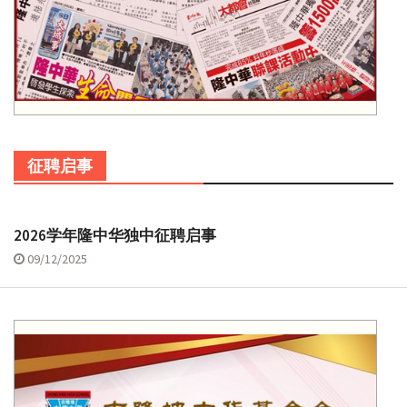
征聘启事
2026学年隆中华独中征聘启事
09/12/2025