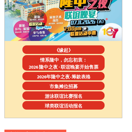
《缘起》
情系隆中，勿忘初衷：
2026 隆中之夜 · 联谊晚宴开始售票
2026年隆中之夜-筹款表格
市集摊位招募
游泳联谊比赛报名
球类联谊活动报名