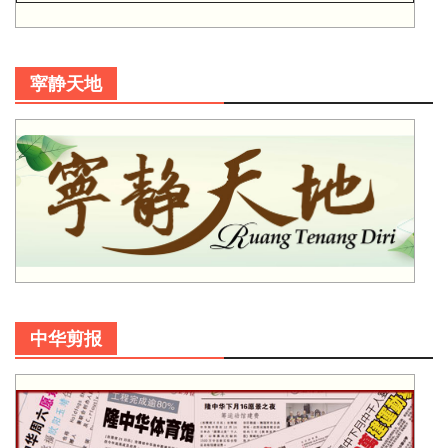
寜静天地
中华剪报