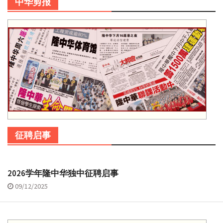
中华剪报
征聘启事
2026学年隆中华独中征聘启事
09/12/2025