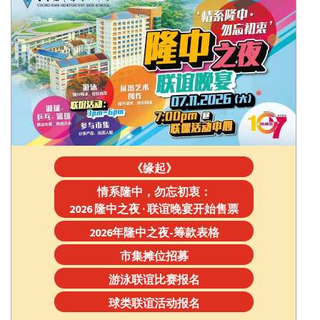
《缘起》
情系隆中，勿忘初衷：
2026 隆中之夜 · 联谊晚宴开始售票
2026年隆中之夜-筹款表格
市集摊位招募
游泳联谊比赛报名
球类联谊活动报名