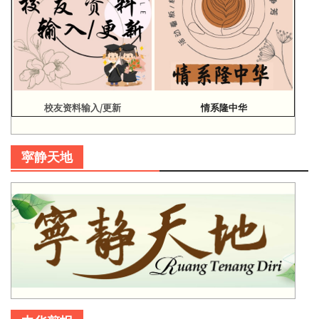
校友资料输入/更新
情系隆中华
寜静天地