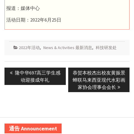
报道：媒体中心
活动日期：2022年6月25日
2022年活动
,
News & Activities 最新消息
,
科技研发处
Post
Previous
Next
隆中华697高三学生感
恭贺本校杰出校友黄振景
navigation
post:
post:
动迎接成年礼
蝉联马来西亚现代水彩画
家协会理事会会长
通告 Announcement