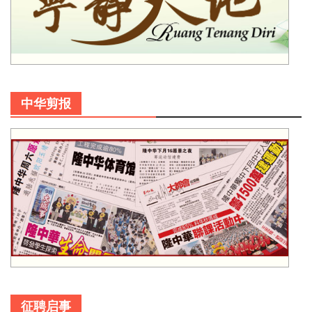
中华剪报
征聘启事