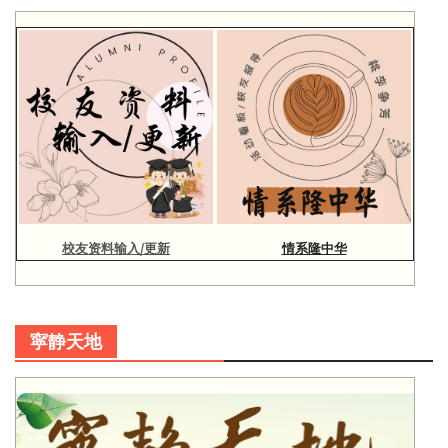
校友资料输入/更新
情系隆中华
寜静天地