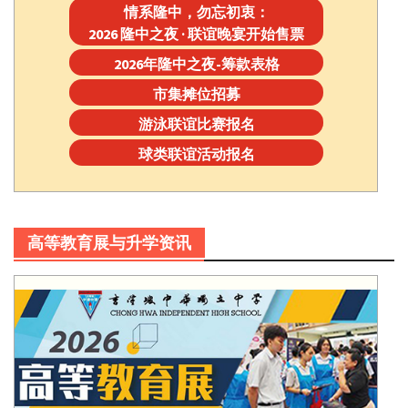
情系隆中，勿忘初衷：
2026 隆中之夜 · 联谊晚宴开始售票
2026年隆中之夜-筹款表格
市集摊位招募
游泳联谊比赛报名
球类联谊活动报名
高等教育展与升学资讯