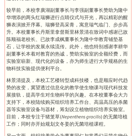
较早前，本校李廣湖副董事长与李强副董事长赞助为隆中
华增添的两头红瑞狮进行点睛仪式与开光，再以精彩的醒
狮表演掀开序幕。瑞狮登高采青，寓意瑞气临门、步步高
升。本校董事长丹斯里拿督斯里林景清在致词中感谢已故
陈顺福老校长、已故李成枫董事长为隆中华教育铺垫基
石，让学校的发展永续流传。此外，他也特别感谢李耕华
副董事长本着对教育的热诚，赞助实验室的全额经费，而
实验室崭新、现代化的设备，亦为师生进行大学规格的生
物科技实验提供便利平台。
林景清提及，本校工艺楼转型成科技楼，也是顺应时代趋
势的改变，冀望透过信息化的教学使生物课与现代科技发
展接轨，提高学生对生物科学的兴趣。在本校董事会大力
支持下，本校陆续购买组织培养工作台、高温高压的杀菌
器等实验室设备与器材，筹划设立植物组织培养实验室。
目前，本校专注于猪笼草(
Nepenthens gracilis
) 的无菌培植
工作；同时亦开始规划文冬姜的无菌培植课程。
另一方面，组织培养学会为董事同仁与常委们示范生物分