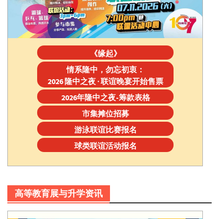
《缘起》
情系隆中，勿忘初衷：
2026 隆中之夜 · 联谊晚宴开始售票
2026年隆中之夜-筹款表格
市集摊位招募
游泳联谊比赛报名
球类联谊活动报名
高等教育展与升学资讯