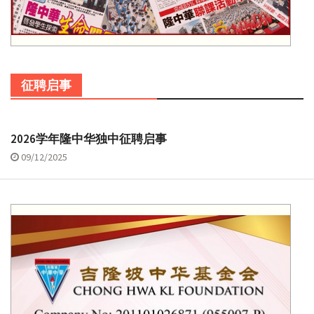
征聘启事
2026学年隆中华独中征聘启事
09/12/2025