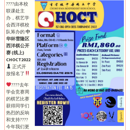
????由本校
联课处主
办，棋艺学
会西洋棋校
队筹办的
中
华杯雪隆区
西洋棋公开
赛 (线上)
CHOCT2022
正式开
放报名了
‍????去年
学会竞赛周
的棋艺比赛
获得同学们
热烈的反响
和支持????
今年我们更