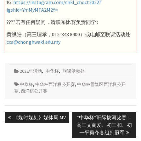
IG:
https://instagram.com/chkl_choct2022?
igshid=YmMyMTA2M2Y=
????若有任何疑问，请联系比赛负责同学 :
黄祺皓（高三理孝，012-848 8400）或电邮至联课活动处
cca@chonghwakl.edu.my
2022年活动
,
中华杯
,
联课活动处
中华杯
,
中华杯西洋棋公开赛
,
中华杯雪隆区西洋棋公开
赛
,
西洋棋公开赛
Post
Previous
Next
《媒时媒刻》媒体周 MV
“中华杯”班际拔河比赛：
navigation
post:
post:
高三文商爱、初三和、初
一平勇夺各组别冠军