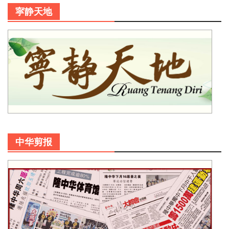
寜静天地
中华剪报