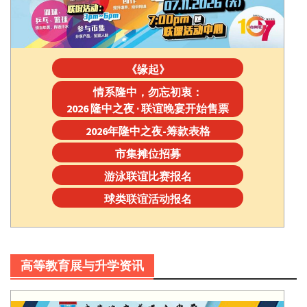
《缘起》
情系隆中，勿忘初衷：
2026 隆中之夜 · 联谊晚宴开始售票
2026年隆中之夜-筹款表格
市集摊位招募
游泳联谊比赛报名
球类联谊活动报名
高等教育展与升学资讯