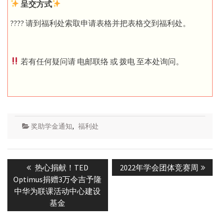
呈交方式
???? 请到福利处索取申请表格并把表格交到福利处。
若有任何疑问请 电邮联络 或 拨电 至本处询问。
奖助学金通知
,
福利处
Post
Previous
Next
热心捐献！TED
2022年学会团体竞赛周
navigation
post:
post:
Optimus捐赠3万令吉予隆
中华为联课活动中心建设
基金