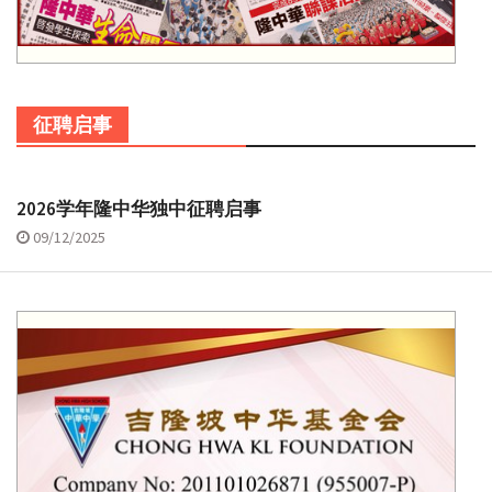
征聘启事
2026学年隆中华独中征聘启事
09/12/2025