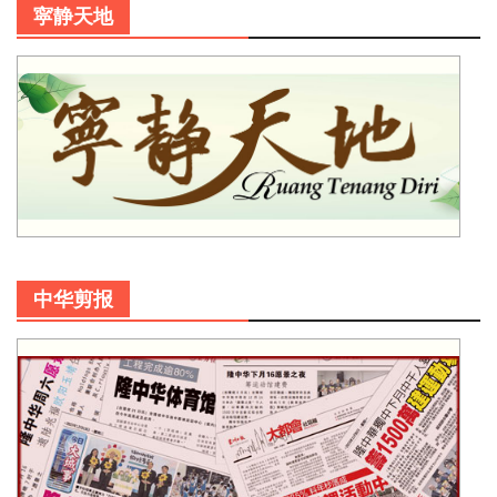
寜静天地
中华剪报