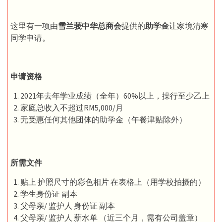
这里有一项由
雪兰莪中华总商会
提供的
助学金
让家境清寒
同学申请。
申请资格
2021年去年学业成绩（全年）60%以上，操行至少乙上
家庭总收入不超过RM5,000/月
无受惠任何其他团体的助学金（午餐津贴除外）
所需文件
贴上 护照尺寸的彩色相片 在表格上（用学校拍摄的）
学生身份证 副本
父母亲/ 监护人 身份证 副本
父母亲/ 监护人 薪水单 （近三个月，需有公司盖章）