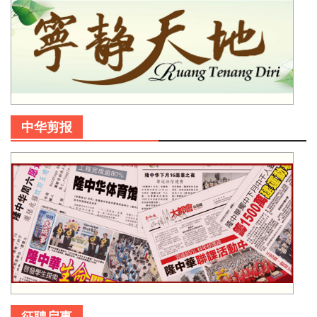
中华剪报
征聘启事