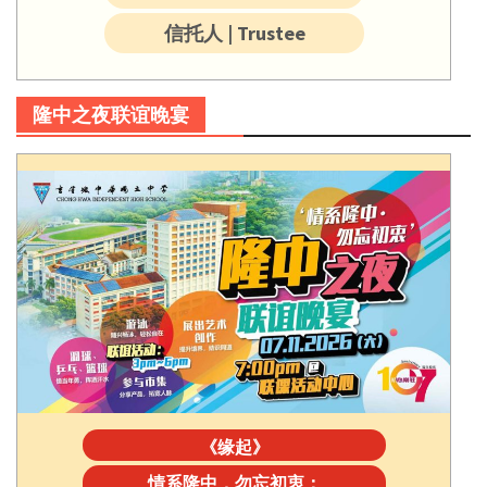
信托人 | Trustee
隆中之夜联谊晚宴
《缘起》
情系隆中，勿忘初衷：