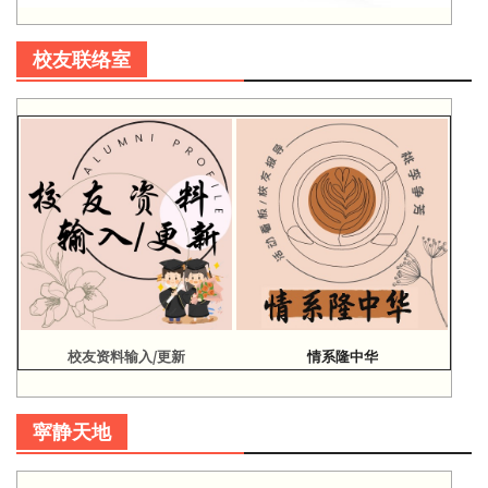
校友联络室
校友资料输入/更新
情系隆中华
寜静天地