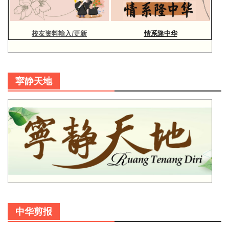
校友资料输入/更新
情系隆中华
寜静天地
中华剪报