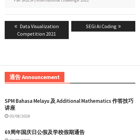
Fair (KLESF) International Challenge 2021
Post
Previous
Next
Data Visualization
SEGi Ai Coding
navigation
post:
post:
Competition 2021
通告 Announcement
SPM Bahasa Melayu 及 Additional Mathematics 作答技巧
讲座
03/08/2026
69周年国庆日公假及学校假期通告