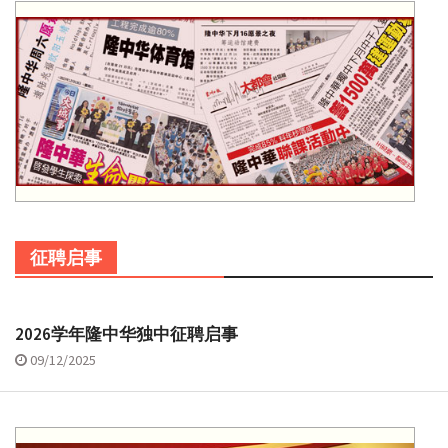
征聘启事
2026学年隆中华独中征聘启事
09/12/2025