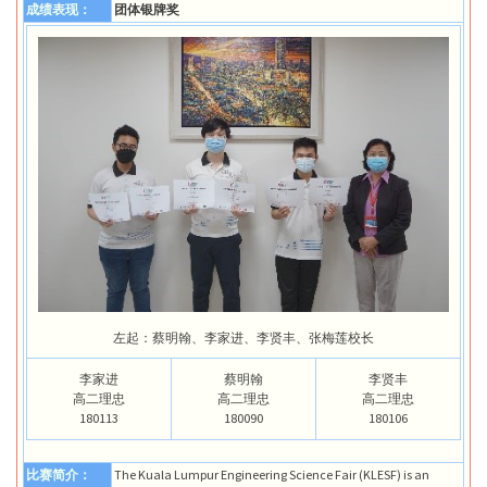
成绩表现：
团体银牌奖
左起：蔡明翰、李家进、李贤丰、张梅莲校长
李家进
蔡明翰
李贤丰
高二理忠
高二理忠
高二理忠
180113
180090
180106
比赛简介：
The Kuala Lumpur Engineering Science Fair (KLESF) is an