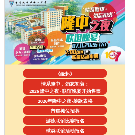
《缘起》
情系隆中，勿忘初衷：
2026 隆中之夜 · 联谊晚宴开始售票
2026年隆中之夜-筹款表格
市集摊位招募
游泳联谊比赛报名
球类联谊活动报名