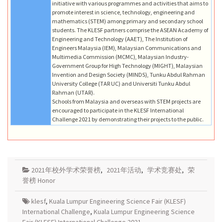
initiative with various programmes and activities that aims to
promote interest in science, technology, engineering and
mathematics (STEM) among primary and secondary school
students. The KLESF partners comprise the ASEAN Academy of
Engineering and Technology (AAET), The Institution of
Engineers Malaysia (IEM), Malaysian Communications and
Multimedia Commission (MCMC), Malaysian Industry-
Government Group for High Technology (MIGHT), Malaysian
Invention and Design Society (MINDS), Tunku Abdul Rahman
University College (TAR UC) and Universiti Tunku Abdul
Rahman (UTAR).
Schools from Malaysia and overseas with STEM projects are
encouraged to participate in the KLESF International
Challenge 2021 by demonstrating their projects to the public.
2021年校外学术荣誉榜
,
2021年活动
,
学术竞赛处
,
荣
誉榜 Honor
klesf
,
Kuala Lumpur Engineering Science Fair (KLESF)
International Challenge
,
Kuala Lumpur Engineering Science