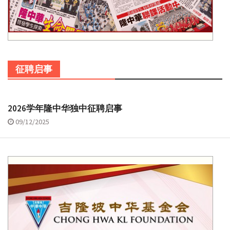
征聘启事
2026学年隆中华独中征聘启事
09/12/2025