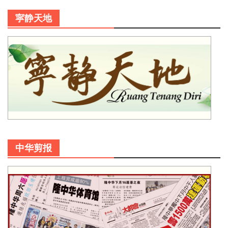
寜静天地
中华剪报