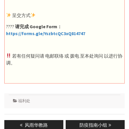
呈交方式
????
请完成 Google Form：
https://forms.gle/YszbtcQC3xQ814747
若有任何疑问请 电邮联络 或 拨电 至本处询问 以进行协
调。
福利处
Post
Previous
Next
风雨华教路
防疫指南小组
navigation