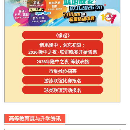
《缘起》
情系隆中，勿忘初衷：
2026 隆中之夜 · 联谊晚宴开始售票
2026年隆中之夜-筹款表格
市集摊位招募
游泳联谊比赛报名
球类联谊活动报名
高等教育展与升学资讯