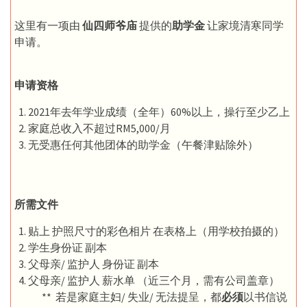
这里有一项由
仙四师爷庙
提供的
助学金
让家境清寒同学
申请。
申请资格
2021年去年学业成绩（全年）60%以上，操行至少乙上
家庭总收入不超过RM5,000/月
无受惠任何其他团体的助学金（午餐津贴除外）
所需文件
贴上 护照尺寸的彩色相片 在表格上（用学校拍摄的）
学生身份证 副本
父母亲/ 监护人 身份证 副本
父母亲/ 监护人 薪水单 （近三个月，需有公司盖章）
** 若是家庭主妇/ 失业/ 无法提呈，都
必须
以书信说