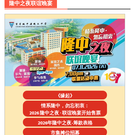
隆中之夜联谊晚宴
《缘起》
情系隆中，勿忘初衷：
2026 隆中之夜 · 联谊晚宴开始售票
2026年隆中之夜-筹款表格
市集摊位招募