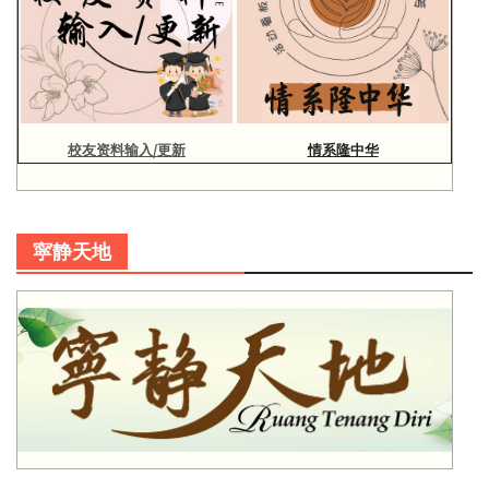
校友资料输入/更新
情系隆中华
寜静天地