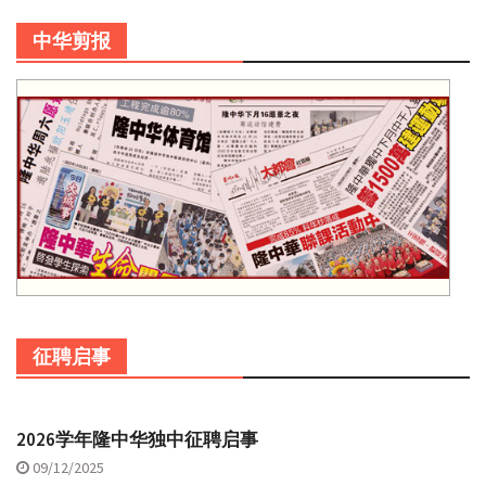
中华剪报
征聘启事
2026学年隆中华独中征聘启事
09/12/2025