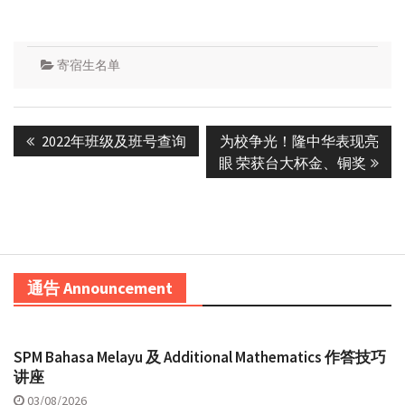
寄宿生名单
Post
Previous
Next
2022年班级及班号查询
为校争光！隆中华表现亮
navigation
post:
post:
眼 荣获台大杯金、铜奖
通告 Announcement
SPM Bahasa Melayu 及 Additional Mathematics 作答技巧
讲座
03/08/2026