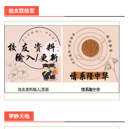
校友联络室
校友资料输入/更新
情系隆中华
寜静天地