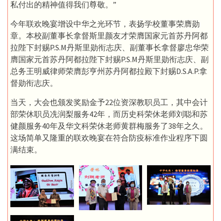
私付出的精神值得我们尊敬。”
今年联欢晚宴增设中华之光环节，表扬学校董事荣膺勋
章。本校副董事长拿督斯里颜友才荣膺国家元首苏丹阿都
拉陛下封赐P.S.M丹斯里勋衔志庆、副董事长拿督廖忠华荣
膺国家元首苏丹阿都拉陛下封赐P.S.M丹斯里勋衔志庆、副
总务王明威律师荣膺彭亨州苏丹阿都拉殿下封赐D.S.A.P.拿
督勋衔志庆。
当天，大会也颁发奖励金予22位资深教职员工，其中会计
部荣休职员冼润梨服务42年，而历史科荣休老师刘聪和苏
健颜服务40年及华文科荣休老师黄群梅服务了38年之久。
这场简单又隆重的联欢晚宴在符合防疫标准作业程序下圆
满结束。