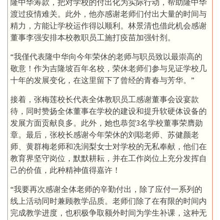
隆中华筹款，把对学校的付出化为实际行动，帮助隆中华
渡过疫情难关。此外，他亦感谢老师们付出大量的时间与
精力，方能让学校运作得以顺利。林景清也借此机会感谢
董事李强安排本校教职员工施打疫苗加强针剂。
“我僅代表隆中华向今年荣休的老师与职员致以最崇高的
敬意！作为吉隆坡百年名校，荣休老师们参与见证学校几
十年的发展变化，在这里留下了曾经的青春与芳华。”
接着，张梅莲校长代表全体教职员工感谢董事会设宴款
待，同时赞扬全体董事在学校的建设和提升软硬体设备的
发展方面贡献良多。此外，她也恭贺3名学校董事荣膺勋
章。最后，张校长感谢今年荣休的刘聪老师、苏健颜老
师、黄群梅老师和冼润梨女士对学校的无私奉献，他们在
教育界坚守岗位，默默耕耘，并在工作岗位上充分发挥自
己的价值，此种精神值得嘉许！
“我要再次感谢全体老师的辛勤付出，除了应付一系列的
线上活动同时兼顾教学品质。老师们除了在有限的时间内
完成教学进度，也积极争取额外时间为学生补课，这种无