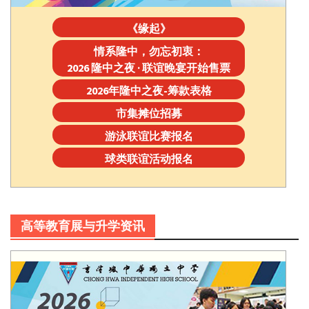
《缘起》
情系隆中，勿忘初衷：
2026 隆中之夜 · 联谊晚宴开始售票
2026年隆中之夜-筹款表格
市集摊位招募
游泳联谊比赛报名
球类联谊活动报名
高等教育展与升学资讯