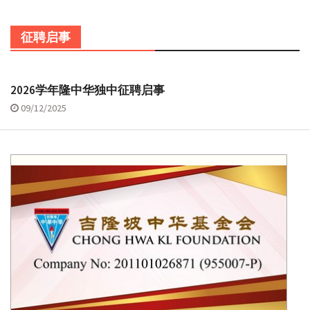
征聘启事
2026学年隆中华独中征聘启事
09/12/2025