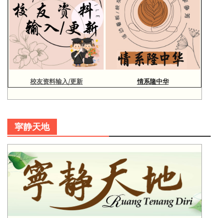
校友资料输入/更新
情系隆中华
寜静天地