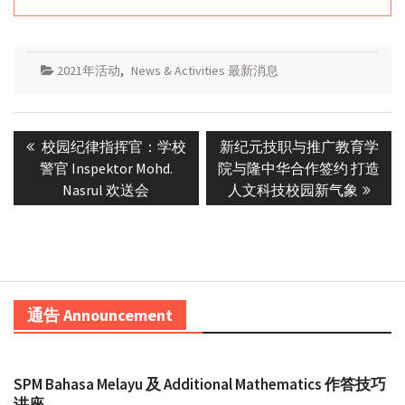
2021年活动
,
News & Activities 最新消息
Post
Previous
Next
校园纪律指挥官：学校
新纪元技职与推广教育学
navigation
post:
post:
警官 Inspektor Mohd.
院与隆中华合作签约 打造
Nasrul 欢送会
人文科技校园新气象
通告 Announcement
SPM Bahasa Melayu 及 Additional Mathematics 作答技巧
讲座