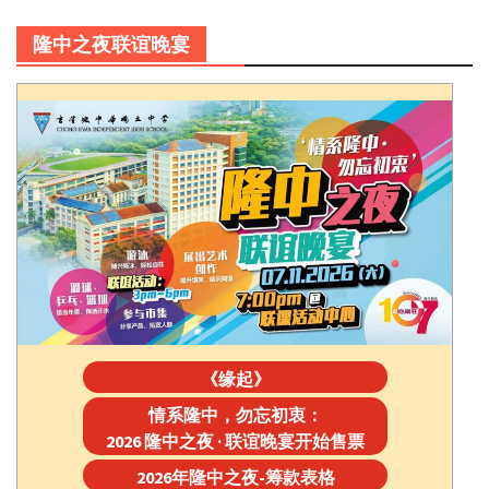
隆中之夜联谊晚宴
《缘起》
情系隆中，勿忘初衷：
2026 隆中之夜 · 联谊晚宴开始售票
2026年隆中之夜-筹款表格