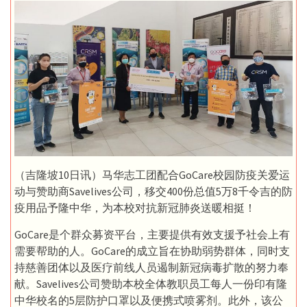
（吉隆坡10日讯）马华志工团配合GoCare校园防疫关爱运
动与赞助商Savelives公司，移交400份总值5万8千令吉的防
疫用品予隆中华，为本校对抗新冠肺炎送暖相挺！
GoCare是个群众募资平台，主要提供有效支援予社会上有
需要帮助的人。GoCare的成立旨在协助弱势群体，同时支
持慈善团体以及医疗前线人员遏制新冠病毒扩散的努力奉
献。Savelives公司赞助本校全体教职员工每人一份印有隆
中华校名的5层防护口罩以及便携式喷雾剂。此外，该公