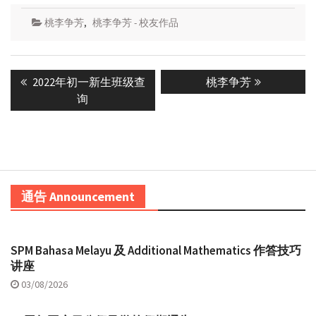
桃李争芳
,
桃李争芳 - 校友作品
Post
Previous
Next
2022年初一新生班级查
桃李争芳
navigation
post:
post:
询
通告 Announcement
SPM Bahasa Melayu 及 Additional Mathematics 作答技巧
讲座
03/08/2026