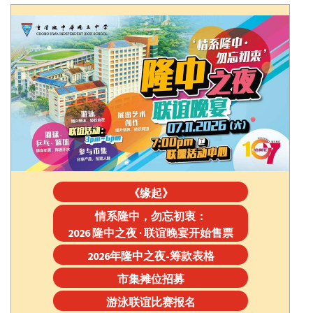
《缘起》
情系隆中，勿忘初衷：
2026 隆中之夜 · 联谊晚宴开始售票
2026年隆中之夜-筹款表格
市集摊位招募
游泳联谊比赛报名