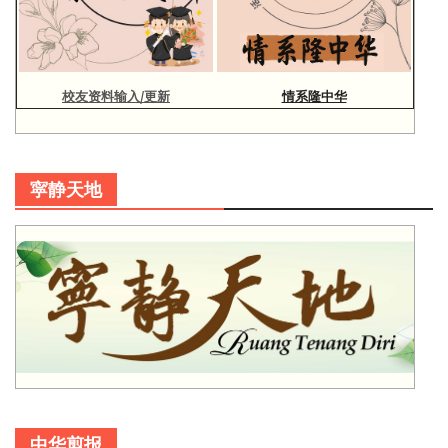
校友资料输入/更新
情系隆中华
寜静天地
中华剪报