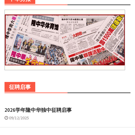
征聘启事
2026学年隆中华独中征聘启事
09/12/2025