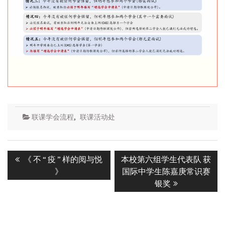
联课学会流程
,
联课活动处
Post
Previous
Next
《 不 “ 疫 ” 样的阅与悦
本校第六组学生代表队 获
navigation
post:
post:
》
国际中学生陈嘉庚常识赛
银奖