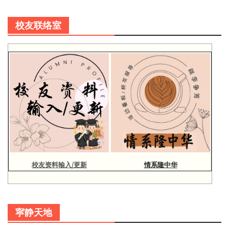
校友联络室
校友资料输入/更新
情系隆中华
寜静天地