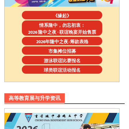
《缘起》
情系隆中，勿忘初衷：
2026 隆中之夜 · 联谊晚宴开始售票
2026年隆中之夜-筹款表格
市集摊位招募
游泳联谊比赛报名
球类联谊活动报名
高等教育展与升学资讯