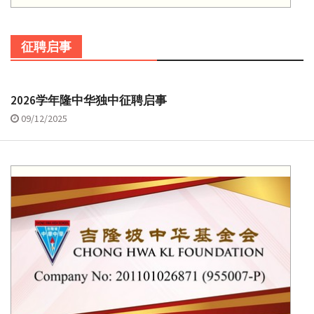
征聘启事
2026学年隆中华独中征聘启事
09/12/2025