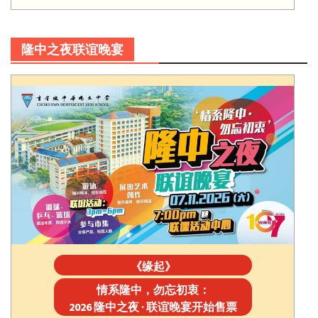
隆中之夜联谊晚宴
《缘起》
情系隆中，勿忘初衷：
2026 隆中之夜 · 联谊晚宴开始售票