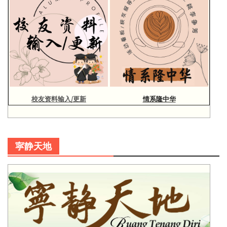
校友资料输入/更新
情系隆中华
寜静天地