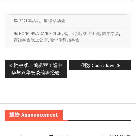
2021年活动
,
联课活动处
HONG HWA DANCE CLUB
,
线上公演
,
线上汇演
,
舞蹈学会
,
舞蹈学会线上公演
,
隆中华舞蹈学会
Post
Previous
Next
跨校线上编辑营！隆中
倒数 Countdown
navigation
post:
post:
华与兴华畅谈编辑经验
通告 Announcement