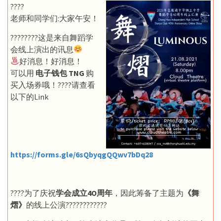
????
老师和同学们:大家午安！
????????这是来自舞蹈学
会线上演出的讯息
好消息！好消息！
可以用
电子钱包 TNG
购
买入场券哦！????请查看
以下的Link
https://forms.gle/6sQbyqgQQwv7bDq28
????为了庆祝
学会成立4O周年
，因此筹备了主题为
《舞
熠》
的线上公演????????????