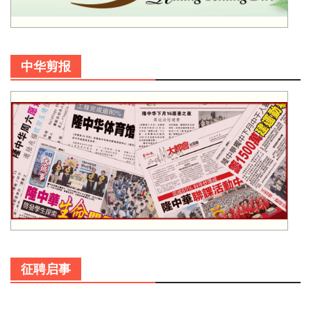
中华剪报
征聘启事