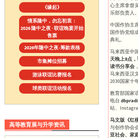
心主席拿督
《缘起》
乐部负责人
情系隆中，勿忘初衷：
中国作协主
2026 隆中之夜 · 联谊晚宴开始
国作协党组
售票
典礼。
2026年隆中之夜-筹款表格
马来西亚中国
天晚上8点
市集摊位招募
读书分享会
马来西亚汉文
游泳联谊比赛报名
2030国家
球类联谊活动报名
教育部国家
电台
dbprad
站、Instagr
马文版《红
高等教育展与升学资讯
与创作协会
亚社会、家