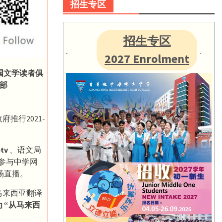
招生专区
招生专区
2027 Enrolment
国文学读者俱
部
推行2021-
ptv
、语文局
参与中学网
全球现场直播。
马来西亚翻译
 “从马来西