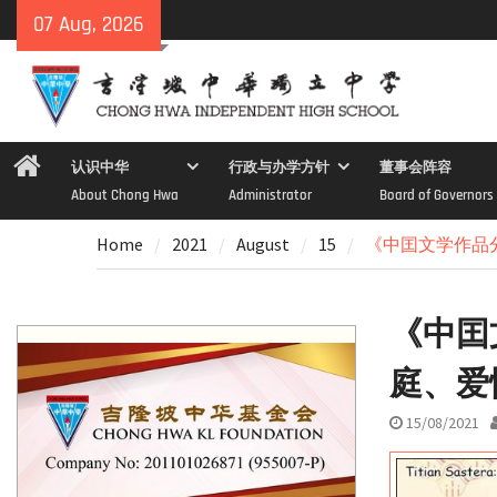
Skip
07 Aug, 2026
to
content
Home
认识中华
行政与办学方针
董事会阵容
About Chong Hwa
Administrator
Board of Governors
Home
2021
August
15
《中囯文学作品
《中囯
庭、爱
15/08/2021