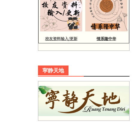
校友资料输入/更新
情系隆中华
寜静天地