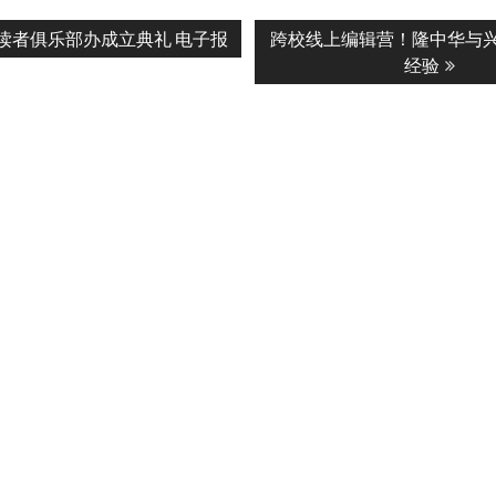
Next
读者俱乐部办成立典礼 电子报
跨校线上编辑营！隆中华与
n
post:
经验