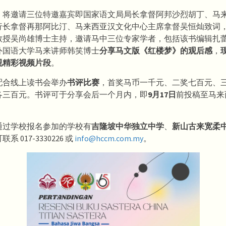
，将邀请三位特邀嘉宾即国家语文局局长拿督阿邦沙烈胡丁、马
行长拿督再那阿比汀、马来西亚汉文化中心主席拿督吴恒灿致词
教授吴尚雄博士主持，邀请马中三位专家学者，包括该书编辑扎
外国语大学马来讲师韩笑博士
分享马文版《红楼梦》的观后感
，
视精彩视频片段
。
配合线上读书会举办
书评比赛
，首奖马币一千元、二奖七百元、
各三百元。书评可于分享会后一个月内，即
9月17日
前投稿至马来
通过学校报名参加的学校有
吉隆坡中华独立中学
、
新山古来宽柔
 017-3330226 或
info@hccm.com.my
。