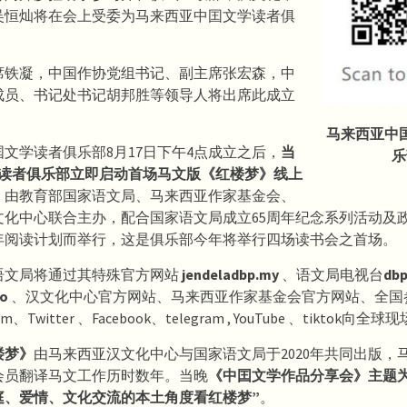
吴恒灿将在会上受委为马来西亚中囯文学读者俱
。
席铁凝，中国作协党组书记、副主席张宏森，中
成员、书记处书记胡邦胜等领导人将出席此成立
马来西亚中
文学读者俱乐部8月17日下午4点成立之后，
当
乐
，读者俱乐部立即启动首场马文版《红楼梦》线上
，由教育部国家语文局、马来西亚作家基金会、
化中心联合主办，配合国家语文局成立65周年纪念系列活动及政府
十年阅读计划而举行，这是俱乐部今年将举行四场读书会之首场。
语文局将通过其特殊官方网站
jendeladbp.my
、语文局电视台
db
io
、汉文化中心官方网站、马来西亚作家基金会官方网站、全国
am、Twitter 、Facebook、telegram , YouTube 、tiktok向
楼梦》
由马来西亚汉文化中心与国家语文局于2020年共同出版，
会员翻译马文工作历时数年。当晚
《中囯文学作品分享会》主题为
庭、爱情、文化交流的本土角度看红楼梦”
。