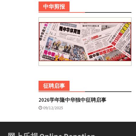
中华剪报
征聘启事
2026学年隆中华独中征聘启事
09/12/2025