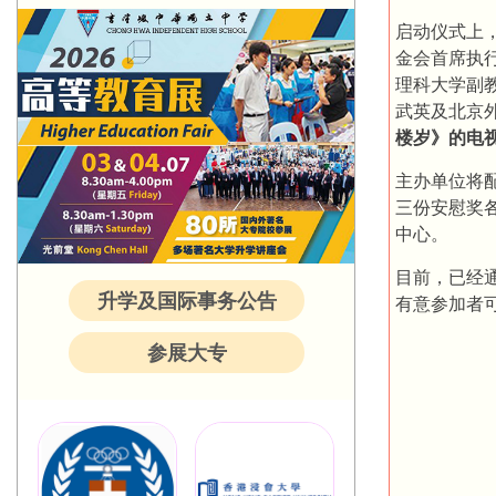
启动仪式上
金会首席执
理科大学副
武英及北京
楼岁》的电
主办单位将
三份安慰奖
中心。
目前，已经
升学及国际事务公告
有意参加者可联系
参展大专