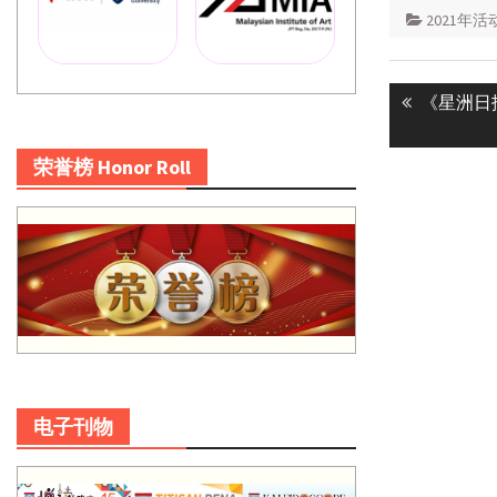
2021年活
Post
Previous
《星洲日
navigatio
post:
荣誉榜 Honor Roll
电子刊物