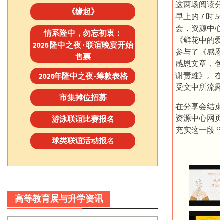
这两场阅读
《缘起》
早上的 7 时
会，资源中
情系隆中，勿忘初衷：
《鲜花中的
2026 隆中之夜 · 联谊晚宴开始
参与了《感
售票
感恩文章，
谢责难》。
2026年隆中之夜-筹款表格
受文中所流
市集摊位招募
在分享会结
资源中心网
游泳联谊比赛报名
充实这一段
球类联谊活动报名
高等教育展与升学资讯