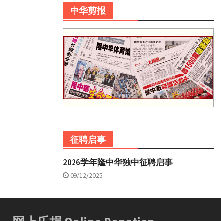
中华剪报
征聘启事
2026学年隆中华独中征聘启事
09/12/2025