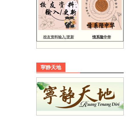
校友资料输入/更新
情系隆中华
寜静天地