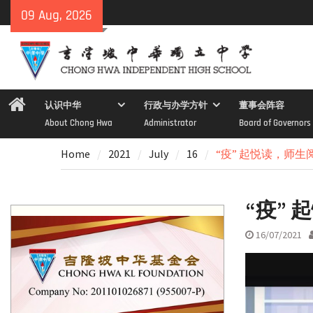
Skip
09 Aug, 2026
to
content
Home
认识中华
行政与办学方针
董事会阵容
About Chong Hwa
Administrator
Board of Governors
Home
2021
July
16
“疫” 起悦读，师生
“疫”
16/07/2021