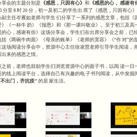
分享会的主题分别是
《感恩，只因有心》
和
《感恩的心， 感谢有
 50 分至 8 时 20 分，初一及初二的学生出 席了《感恩，只因有
心副主任岑雁如老师与学生 们分享了一系列的感恩文章，包括《
爱》《一杯牛 奶》《报恩》和《那一课叫敬业》。至于初三及高
恩的心，感谢有你》这场分享会，学生们在出席分享会之前，已
包括《两碗牛肉面》《母亲的账单》《老师的宽容》《“作 对”的
在这场阅读分享会中，资源中心主任徐凌慧老师引导学生阅读，
露出来的感恩之情。
束之前，老师也鼓励学生们浏览资源中心的面子书，以阅 读一日
页的线上阅读平台，选择自己有兴趣的电 子书刊阅读，从中发掘
“不出门，齐抗疫”
的居 家生活。