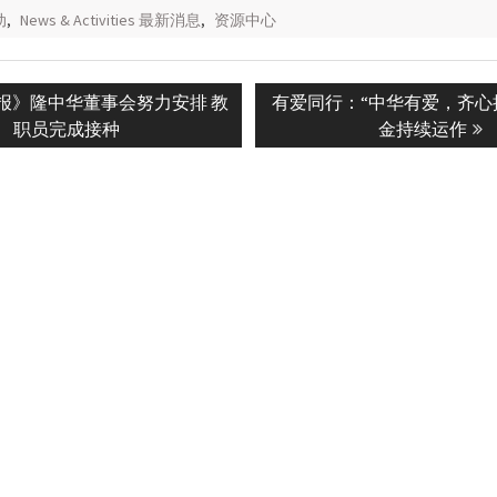
动
,
News & Activities 最新消息
,
资源中心
Next
报》隆中华董事会努力安排 教
有爱同行：“中华有爱，齐心
n
post:
职员完成接种
金持续运作