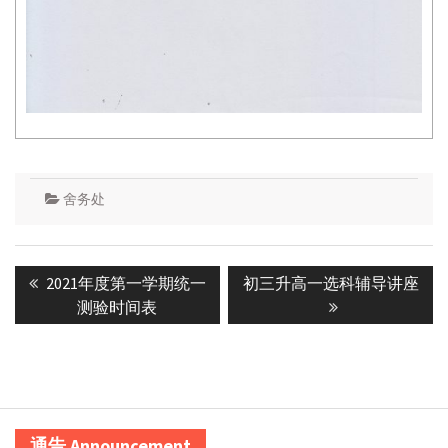
舍务处
Post
Previous
Next
2021年度第一学期统一
初三升高一选科辅导讲座
navigation
post:
post:
测验时间表
通告 Announcement