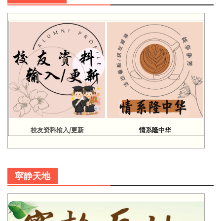
校友资料输入/更新
情系隆中华
寜静天地