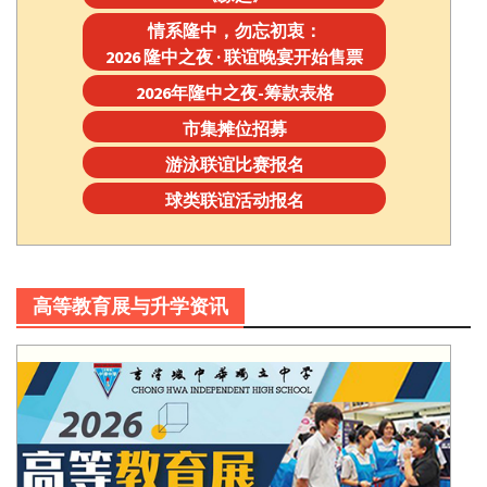
情系隆中，勿忘初衷：
2026 隆中之夜 · 联谊晚宴开始售票
2026年隆中之夜-筹款表格
市集摊位招募
游泳联谊比赛报名
球类联谊活动报名
高等教育展与升学资讯