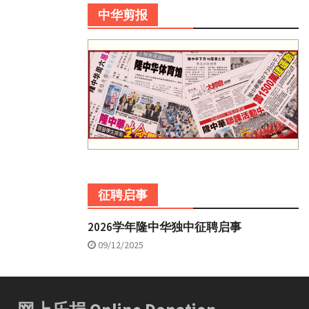
中华剪报
征聘启事
2026学年隆中华独中征聘启事
09/12/2025