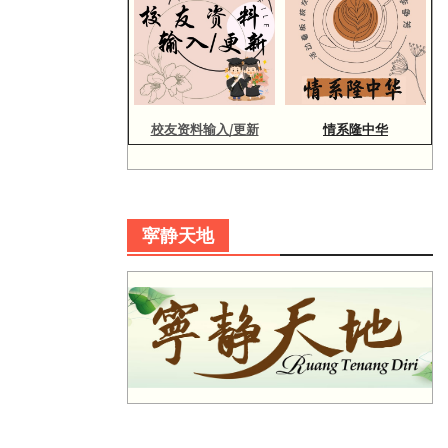
校友资料输入/更新
情系隆中华
寜静天地