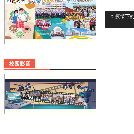
Post
Previous
疫情下的
navigatio
post:
校园影音