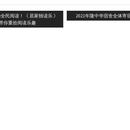
Next
全民阅读！《 居家独读乐 》
2021年隆中华宿舍全体寄
n
post:
带你重拾阅读乐趣