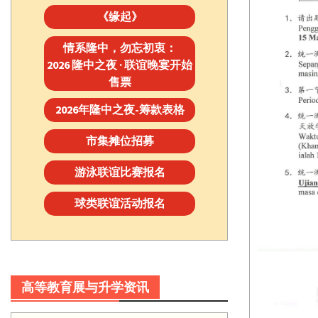
《缘起》
情系隆中，勿忘初衷：
2026 隆中之夜 · 联谊晚宴开始
售票
2026年隆中之夜-筹款表格
市集摊位招募
游泳联谊比赛报名
球类联谊活动报名
高等教育展与升学资讯