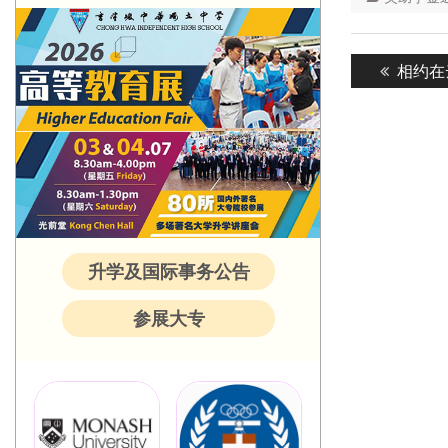
Post
Previou
相约在
navigatio
post:
升学及国际事务公告
参展大专