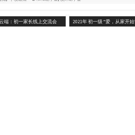
s
Next
云端：初一家长线上交流会
2021年 初一级 “爱，从家开始
n
post: