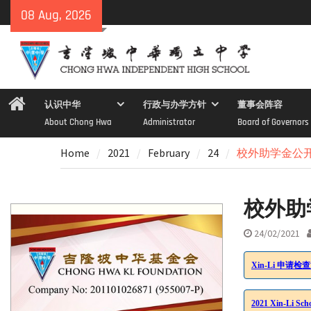
Skip
08 Aug, 2026
to
content
Home
认识中华
行政与办学方针
董事会阵容
About Chong Hwa
Administrator
Board of Governors
Home
2021
February
24
校外助学金公开接
校外助
24/02/2021
Xin-Li 申请检
2021 Xin-Li Scho