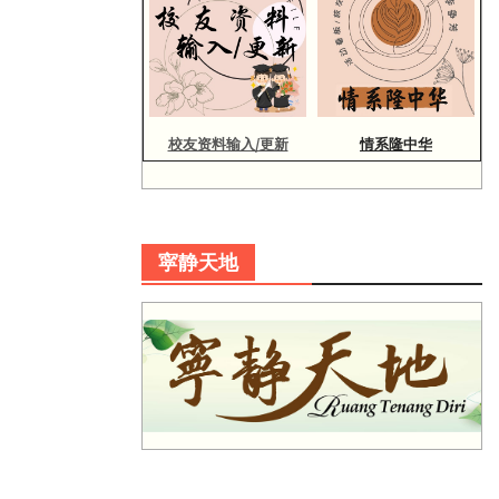
校友资料输入/更新
情系隆中华
寜静天地