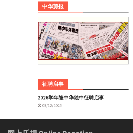
中华剪报
征聘启事
2026学年隆中华独中征聘启事
09/12/2025