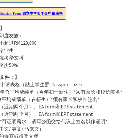
 Application Form 独立中学奖学金申请表格
】
（印度友族）
不超过RM120,000
小毕业生
中统考华文科
至少50%
文件：】
助学金申请表格（贴上学生照-Passport size）
六年级全年总平均成绩单（今年初一新生）*须有家长和校长签名*
全年总平均成绩单（在籍生）*须有家长和校长签名*
（近期两个月）、EA form和EPF statement
（近期两个月）、EA form和EPF statement
件可证明薪水，请写公函交给代议士签名以作证明*
中文/ 英文/ 马来文）
活动的参赛或得奖文凭