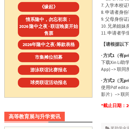
7. 入学本
《缘起》
8. 申请者身
9. 父母身份
情系隆中，勿忘初衷：
10. 兄弟姐
2026 隆中之夜 · 联谊晚宴开始
11. 申请者学
售票
【请根据以下
2026年隆中之夜-筹款表格
· 方式1（有pr
市集摊位招募
下载Xin Li
App) –> 联同
游泳联谊比赛报名
· 方式2（无pr
球类联谊活动报名
使用Pdf edi
影片）–> 联同所
*截止日期：26/2
高等教育展与升学资讯
奖助学金