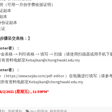
校证明（可用一月份学费收据证明）
份证副本
证副本
妹身份证副本
生证
步骤呈交表格：】
inter者）：
助学金表格 –> 列印表格 –> 填写 –> 扫描（请使用扫描器或用手机下载 C
所有资料电邮至Kebajikan@chonghwakl.edu.my
inter者）：
tor （https://www.sejda.com/pdf-editor ）在电脑进行填写
有资料电邮至Kebajikan@chonghwakl.edu.my
/2021 (星期五) , 11:59PM*
通知
,
学校通知
Xin Li助学金
,
校外助学金