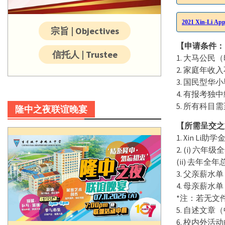
2021 Xin-Li
宗旨 | Objectives
【申请条件：
信托人 | Trustee
1. 大马公民
2. 家庭年收入
3. 国民型华
4. 有报考独
5. 所有科目需
隆中之夜联谊晚宴
【所需呈交之
1. Xin Li
2. (i) 
(ii) 去年
3. 父亲薪水单
4. 母亲薪水单
*注：若无文
5. 自述文章（
6. 校内外