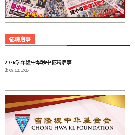
征聘启事
2026学年隆中华独中征聘启事
09/12/2025