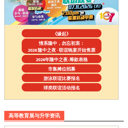
《缘起》
情系隆中，勿忘初衷：
2026 隆中之夜 · 联谊晚宴开始售票
2026年隆中之夜-筹款表格
市集摊位招募
游泳联谊比赛报名
球类联谊活动报名
高等教育展与升学资讯