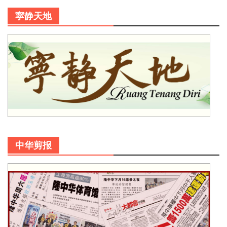
寜静天地
中华剪报