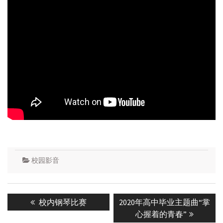
校园影音
Post
Previous
Next
校内钢琴比赛
2020年高中毕业主题曲“掌
navigation
post:
post:
心握着的青春”